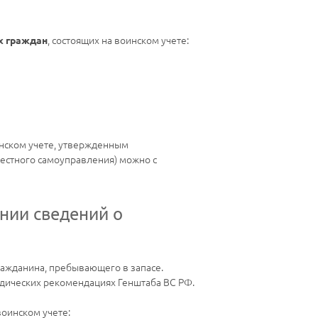
, состоящих на воинском учете:
х граждан
инском учете, утвержденным
местного самоуправления) можно с
нии сведений о
ражданина, пребывающего в запасе.
одических рекомендациях Генштаба ВС РФ.
оинском учете: