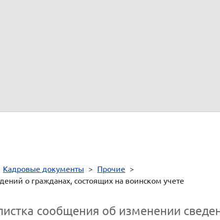
или ближайших родственников и адрес 
Место жительства (место пребывания)
Данные сверил ответственный за ВУР
(подпись)
(ини
"
"
>
Кадровые документы
>
Прочие
>
ений о гражданах, состоящих на воинском учете
листка сообщения об изменении сведен