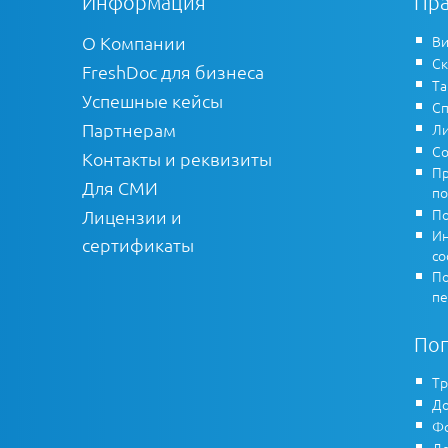
Информация
Пра
О Компании
Ви
Ск
FreshDoc для бизнеса
Т
Успешные кейсы
Сп
Партнерам
Ли
Со
Контакты и реквизиты
Пр
Для СМИ
по
По
Лицензии и
Ин
сертификаты
co
По
пе
По
Тр
До
Фо
До