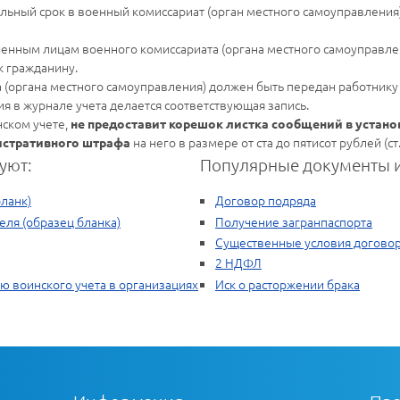
ельный срок в военный комиссариат (орган местного самоуправления
енным лицам военного комиссариата (органа местного самоуправле
к гражданину.
 (органа местного самоуправления) должен быть передан работнику
 в журнале учета делается соответствующая запись.
нском учете,
не предоставит корешок листка сообщений в устан
на него в размере от ста до пятисот рублей (ст
истративного штрафа
уют:
Популярные документы и
бланк)
Договор подряда
еля (образец бланка)
Получение загранпаспорта
Существенные условия договор
2 НДФЛ
 воинского учета в организациях
Иск о расторжении брака