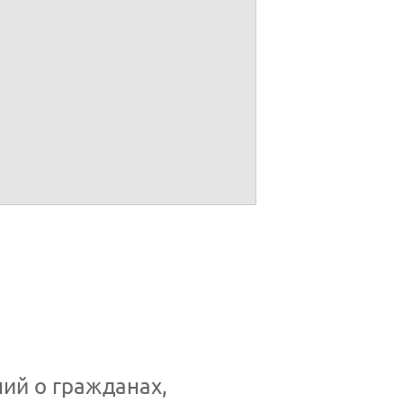
их места жительства)
циал имени, фамилия)
20
ий о гражданах,