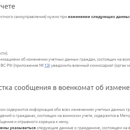
учете
естного самоуправления) нужно при
изменении следующих данны
сти).
анизациями об изменении учетных данных граждан, состоящих на во
 ВС РФ (приложение №
13
) уведомить военный комиссариат (орган 
стка сообщения в военкомат об измене
ором содержится информация обо всех изменениях учетных данных г
ений о гражданах, состоящих на воинском учете, содержится в Мет
общения и отрывного корешка к нему.
следующие данные о гражданине, состоящем на в
лжны указываться