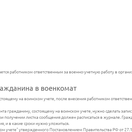
ется работником ответственным за военно-учетную работу в органи
ражданина в военкомат
стоящему на воинском учете, после внесения работником ответстве
ента гражданину, состоящему на воинском учете, нужно сделать запи
ри получении листка сообщения должен расписаться в журнале. Г
ражд
, и в какие сроки нужно уложиться.
м учете" утвержденного Постановлением Правительства РФ от 27.11