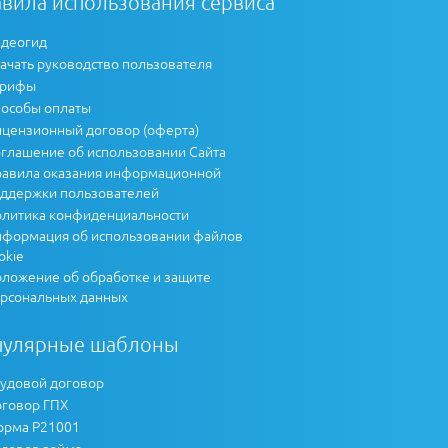
вила использования сервиса
деогид
ачать руководство пользователя
арифы
особы оплаты
цензионный договор (оферта)
глашение об использовании Сайта
авила оказания информационной
ддержки пользователей
литика конфиденциальности
формация об использовании файлов
okie
ложение об обработке и защите
рсональных данных
пулярные шаблоны
удовой договор
говор ГПХ
рма Р21001
говор займа