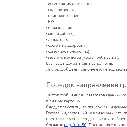
- фамилия, имя, отчество;
- год рождения;
- воинское звание;
- ВУС;
- образование;
- место работы;
- должность;
- состояние здоровья;
- семейное положение;
- место жительства (место пребывания).
Все графы должны быть заполнены.
Листок сообщения заполняется и подписыва
Порядок направления г
Листок сообщения выдается гражданину, со
в личную карточку.
Следует отметить, что при вручении докум
Гражданин, состоящий на воинском учете, п
военкомат нужно передать листок сообщения
Согласно
под. "г" п. 50
"Положения о воинско