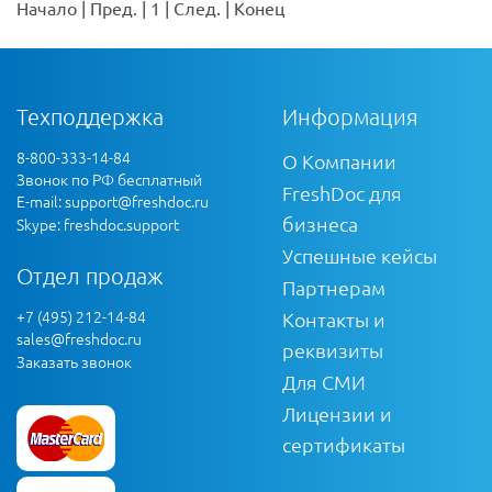
Начало
|
Пред.
|
1
|
След.
|
Конец
Техподдержка
Информация
8-800-333-14-84
О Компании
Звонок по РФ бесплатный
FreshDoc для
E-mail:
support@freshdoc.ru
бизнеса
Skype: freshdoc.support
Успешные кейсы
Отдел продаж
Партнерам
+7 (495) 212-14-84
Контакты и
sales@freshdoc.ru
реквизиты
Заказать звонок
Для СМИ
Лицензии и
сертификаты