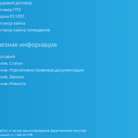
удовой договор
говор ГПХ
рма Р21001
говор займа
говор найма помещения
лезная информация
оссарий
хив. Статьи
хив. Нормативно-правовая документация
хив. Законы
хив. Новости
айта, а также заимствование фрагментов текстов
нной ст.146 УК РФ.