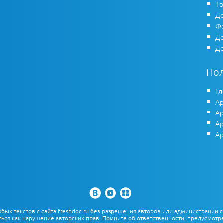
Тр
До
Фо
До
До
По
Гл
Ар
Ар
Ар
Ар
х текстов с сайта freshdoc.ru без разрешения авторов или администрации с
ться как нарушение авторских прав. Помните об ответственности, предусмотре