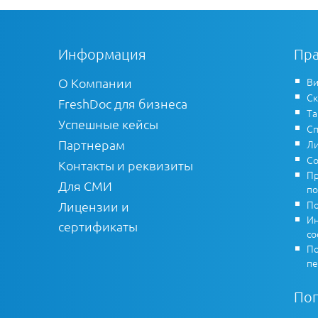
Информация
Пра
О Компании
Ви
Ск
FreshDoc для бизнеса
Т
Успешные кейсы
Сп
Партнерам
Ли
Со
Контакты и реквизиты
Пр
Для СМИ
по
По
Лицензии и
Ин
сертификаты
co
По
пе
По