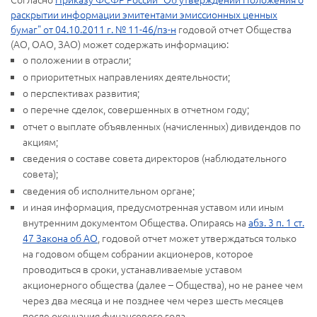
раскрытии информации эмитентами эмиссионных ценных
бумаг" от 04.10.2011 г. № 11-46/пз-н
годовой отчет Общества
(АО, ОАО, ЗАО) может содержать информацию:
о положении в отрасли;
о приоритетных направлениях деятельности;
о перспективах развития;
о перечне сделок, совершенных в отчетном году;
отчет о выплате объявленных (начисленных) дивидендов по
акциям;
сведения о составе совета директоров (наблюдательного
совета);
сведения об исполнительном органе;
и иная информация, предусмотренная уставом или иным
внутренним документом Общества. Опираясь на
абз. 3 п. 1 ст.
47 Закона об АО
, годовой отчет может утверждаться только
на годовом общем собрании акционеров, которое
проводиться в сроки, устанавливаемые уставом
акционерного общества (далее – Общества), но не ранее чем
через два месяца и не позднее чем через шесть месяцев
после окончания финансового года.