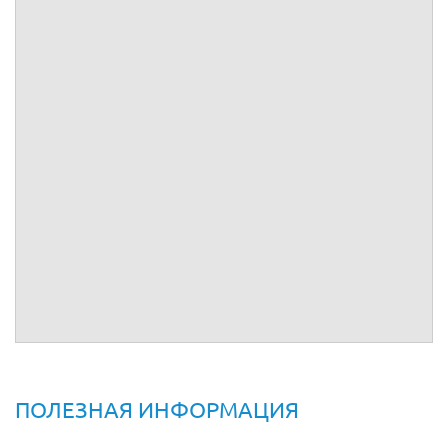
26.12.1995 № 208-ФЗ "Об акционерных обществах",
ПРИКАЗЫВАЮ:
1.
Утвердить проект годового отчета
за
отчетный год.
Приложение:
- Годовой отчет
за
отчетный год.
Руководитель
организации
(личная
(расшифровка
(должность)
подпись)
подписи)
С приказом ознакомлен:
(личная
(должность)
(фамилия и инициалы)
(дата)
подпись)
ПОЛЕЗНАЯ ИНФОРМАЦИЯ