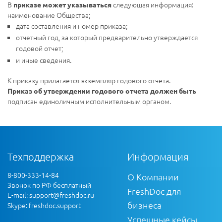
В
следующая информация:
приказе может указываться
наименование Общества;
дата составления и номер приказа;
отчетный год, за который предварительно утверждается
годовой отчет;
и иные сведения.
К приказу прилагается экземпляр годового отчета.
Приказ об утверждении годового отчета должен быть
подписан единоличным исполнительным органом.
Техподдержка
Информация
8-800-333-14-84
О Компании
Звонок по РФ бесплатный
FreshDoc для
E-mail:
support@freshdoc.ru
бизнеса
Skype: freshdoc.support
Успешные кейсы