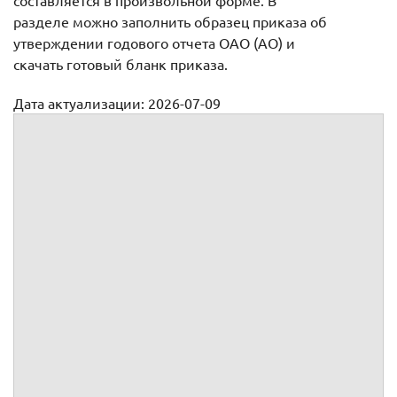
составляется в произвольной форме. В
разделе можно заполнить образец приказа об
утверждении годового отчета ОАО (АО) и
скачать готовый бланк приказа.
Дата актуализации: 2026-07-09
Приказ единоличного исполнительного органа о
предварительном утверждении годового отчета общества
(наименование организации)
Приказ
об утверждении годового отчета
г.
№
В целях реализации требований Федерального закона от