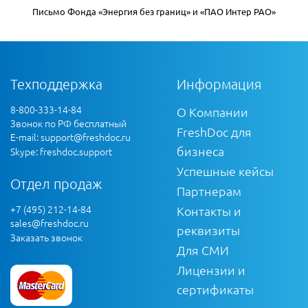
Письмо Фонда «Энергия без границ» и «ПАО Интер РАО»
Техподдержка
Информация
8-800-333-14-84
О Компании
Звонок по РФ бесплатный
FreshDoc для
E-mail:
support@freshdoc.ru
бизнеса
Skype: freshdoc.support
Успешные кейсы
Отдел продаж
Партнерам
+7 (495) 212-14-84
Контакты и
sales@freshdoc.ru
реквизиты
Заказать звонок
Для СМИ
Лицензии и
сертификаты