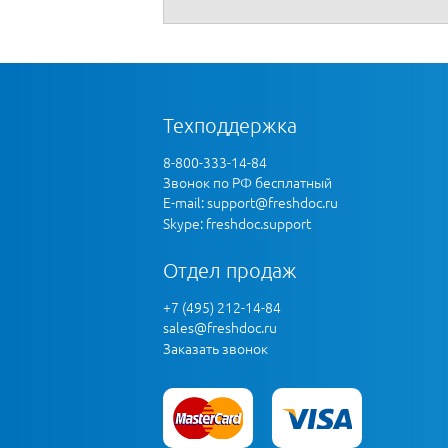
Срок аренды, мес.
Пользователей
Техподдержка
8-800-333-14-84
Отмена
Купить
Звонок по РФ бесплатный
E-mail:
support@freshdoc.ru
Промо
Skype: freshdoc.support
Личного кабинета
Отдел продаж
+7 (495) 212-14-84
sales@freshdoc.ru
Заказать звонок