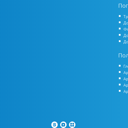
По
Тр
До
Фо
До
До
По
Гл
Ар
Ар
Ар
Ар