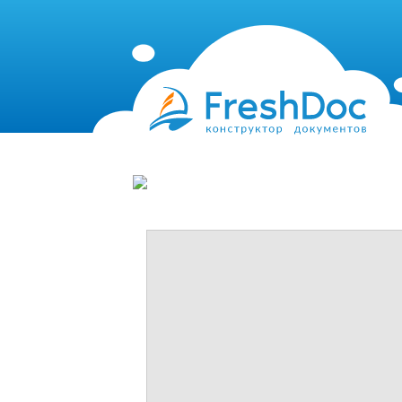
Тарифы
FreshDoc в обла