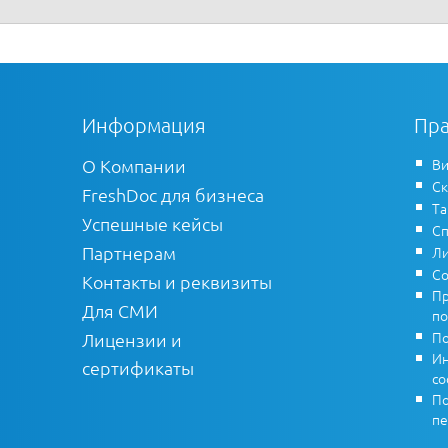
Информация
Пра
О Компании
Ви
Ск
FreshDoc для бизнеса
Т
Успешные кейсы
Сп
Партнерам
Ли
Со
Контакты и реквизиты
Пр
Для СМИ
по
По
Лицензии и
Ин
сертификаты
co
По
пе