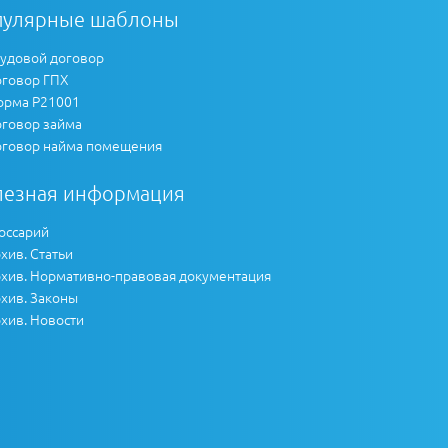
пулярные шаблоны
удовой договор
говор ГПХ
рма Р21001
говор займа
говор найма помещения
лезная информация
оссарий
хив. Статьи
хив. Нормативно-правовая документация
хив. Законы
хив. Новости