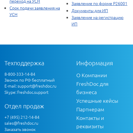
переход на УСН
Заявление по форме Р26001
Срок подачи заявления на
Документы для ИП
УСН
Заявление на регистрацию
ИП
Техподдержка
Информация
8-800-333-14-84
О Компании
Звонок по РФ бесплатный
FreshDoc для
E-mail:
support@freshdoc.ru
бизнеса
Skype: freshdoc.support
Успешные кейсы
Отдел продаж
Партнерам
+7 (495) 212-14-84
Контакты и
sales@freshdoc.ru
реквизиты
Заказать звонок