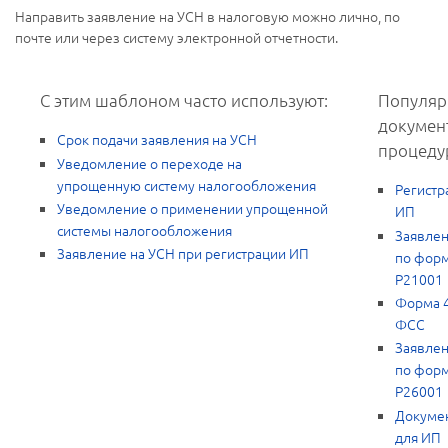
Направить заявление на УСН в налоговую можно лично, по
почте или через систему электронной отчетности.
С этим шаблоном часто используют:
Популяр
докумен
Срок подачи заявления на УСН
процеду
Уведомление о переходе на
упрощенную систему налогообложения
Регистр
Уведомление о применении упрощенной
ИП
системы налогообложения
Заявле
Заявление на УСН при регистрации ИП
по фор
Р21001
Форма 
ФСС
Заявле
по фор
Р26001
Докуме
для ИП