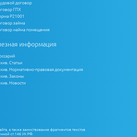
удовой договор
говор ГПХ
рма Р21001
говор займа
говор найма помещения
лезная информация
оссарий
хив. Статьи
хив. Нормативно-правовая документация
хив. Законы
хив. Новости
айта, а также заимствование фрагментов текстов
нной ст.146 УК РФ.