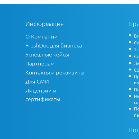
Информация
Пра
О Компании
Ви
Ск
FreshDoc для бизнеса
Т
Успешные кейсы
Сп
Партнерам
Ли
Со
Контакты и реквизиты
Пр
Для СМИ
по
По
Лицензии и
Ин
сертификаты
co
По
пе
По