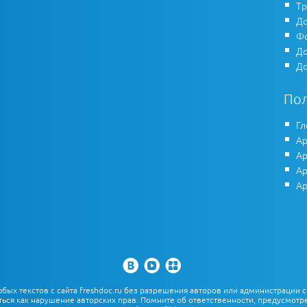
Тр
До
Фо
До
До
По
Гл
Ар
Ар
Ар
Ар
х текстов с сайта freshdoc.ru без разрешения авторов или администрации с
ться как нарушение авторских прав. Помните об ответственности, предусмотре