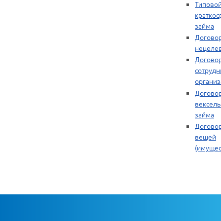
Типовой
краткос
займа
Догово
нецелев
Договор
сотрудн
организ
Догово
вексель
займа
Договор
вещей
(имущес