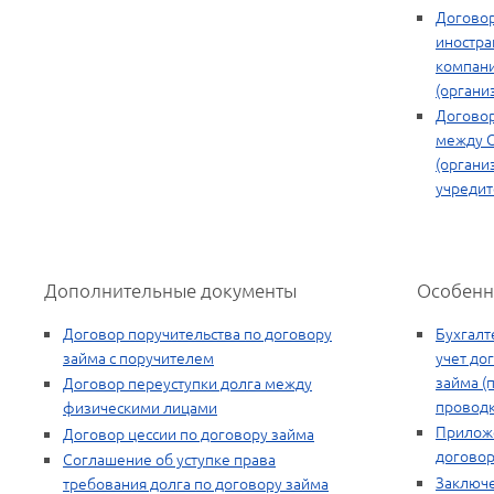
Договор
иностра
компан
(органи
Договор
между 
(органи
учреди
Дополнительные документы
Особенн
Договор поручительства по договору
Бухгалт
займа с поручителем
учет до
займа (
Договор переуступки долга между
проводк
физическими лицами
Прилож
Договор цессии по договору займа
договор
Соглашение об уступке права
Заключ
требования долга по договору займа