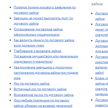
займа
Порядок подачи искового заявления по
договору займа
Договор
Заёмщик не может выплатить долг по
займа
договору займа
Договор
Оспаривание договоров займа,
денег (
оформленных мошенниками
средств
Как вернуть деньги по договору займа,
Договор
если должник умер
жилищн
Требование о возврате займа:
для вое
Погашение имуществом или денежными
Договор
средствами (учредитель)
иностра
Уведомление заемщика о досрочном
валюте 
расторжении договора займа при подаче
займ)
иска
Бланк д
Иск по договору займа
займа 
средств
Встречный иск по договору займа
недвиж
Возражение на иск по договору займа
Догово
Досудебная претензия по договору
инвест
займа: образец на возврат денежный