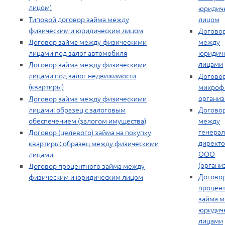
лицом)
юридич
Типовой договор займа между
лицом
физическим и юридическим лицом
Договор
Договор займа между физическими
между
лицами под залог автомобиля
юридич
лицами
Договор займа между физическими
лицами под залог недвижимости
Договор
(квартиры)
микроф
органи
Договор займа между физическими
лицами: образец с залоговым
Договор
обеспечением (залогом имущества)
между
генера
Договор (целевого) займа на покупку
директо
квартиры: образец между физическими
ООО
лицами
(органи
Договор процентного займа между
Догово
физическим и юридическим лицом
процен
займа 
юридич
лицами