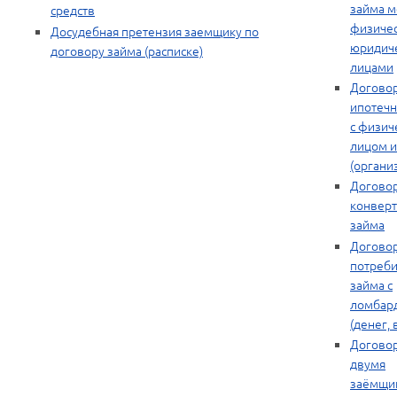
займа 
средств
физиче
Досудебная претензия заемщику по
юридич
договору займа (расписке)
лицами
Догово
ипотечн
с физич
лицом 
(органи
Догово
конвер
займа
Догово
потреби
займа с
ломбар
(денег,
Договор
двумя
заёмщи