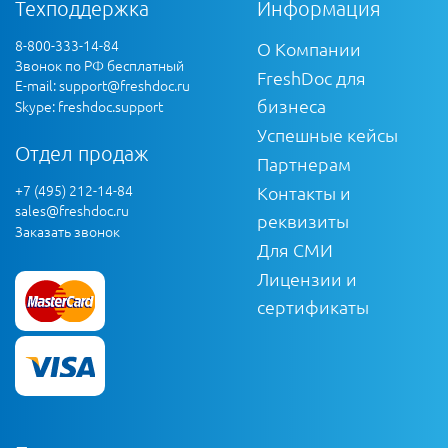
Техподдержка
Информация
8-800-333-14-84
О Компании
Звонок по РФ бесплатный
FreshDoc для
E-mail:
support@freshdoc.ru
бизнеса
Skype: freshdoc.support
Успешные кейсы
Отдел продаж
Партнерам
+7 (495) 212-14-84
Контакты и
sales@freshdoc.ru
реквизиты
Заказать звонок
Для СМИ
Лицензии и
сертификаты