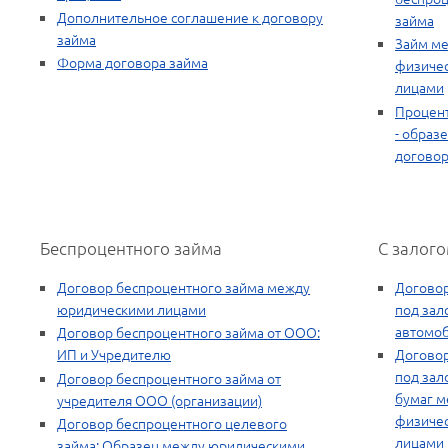
Дополнительное соглашение к договору
займа
займа
Займ м
Форма договора займа
физиче
лицами
Процен
- образ
догово
Беспроцентного займа
С залог
Договор беспроцентного займа между
Договор
юридическими лицами
под зал
автомоб
Договор беспроцентного займа от ООО:
ИП и Учредителю
Договор
под зал
Договор беспроцентного займа от
бумаг 
учредителя ООО (организации)
физиче
Договор беспроцентного целевого
лицами
займа: Образец между юридическими