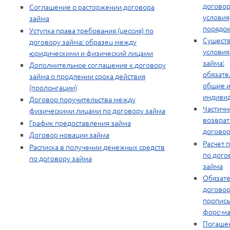
договор
Соглашение о расторжении договора
условия,
займа
порядо
Уступка права требования (цессия) по
Сущест
договору займа: образец между
условия
юридическими и физический лицами
займа:
Дополнительное соглашение к договору
обязате
займа о продлении срока действия
общие 
(пролонгации)
индиви
Договор поручительства между
Частич
физическими лицами по договору займа
возврат
График предоставления займа
договор
Договор новации займа
Расчет 
Расписка в получении денежных средств
по дого
по договору займа
займа
Обязате
договор
пропис
форс-м
Погаше