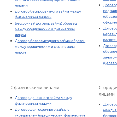
Договор
лицами
под зал
Договор беспроцентного займа между
(образе
физическими лицами
оформл
Бессрочный договор займа: образец
Договор
между юридическим и физическим
нерезид
лицом
валюте 
Договор безвозмездного займа: образец
Договор
между юридическим и физическим
обеспе
лицом
залого
(целево
С физическими лицами
С юриди
лицами
Договор денежного займа между
физическими лицами
Договор
Договор долгосрочного займа с
между 
учредителем (юридическим, физическим
беспроц