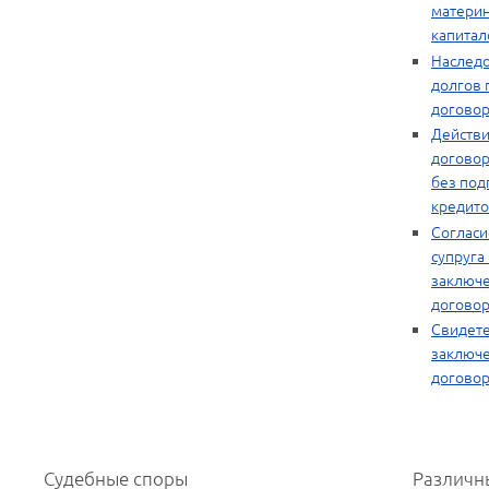
матери
капита
Наслед
долгов 
договор
Действи
договор
без под
кредито
Согласи
супруга
заключ
договор
Свидете
заключ
договор
Судебные споры
Различн