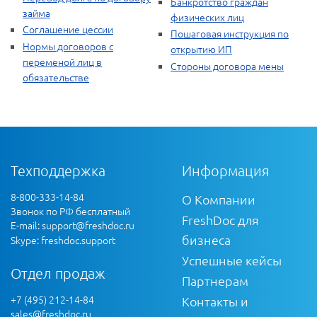
Банкротство граждан
займа
физических лиц
Соглашение цессии
Пошаговая инструкция по
Нормы договоров с
открытию ИП
переменой лиц в
Стороны договора мены
обязательстве
Техподдержка
Информация
8-800-333-14-84
О Компании
Звонок по РФ бесплатный
FreshDoc для
E-mail:
support@freshdoc.ru
бизнеса
Skype: freshdoc.support
Успешные кейсы
Отдел продаж
Партнерам
+7 (495) 212-14-84
Контакты и
sales@freshdoc.ru