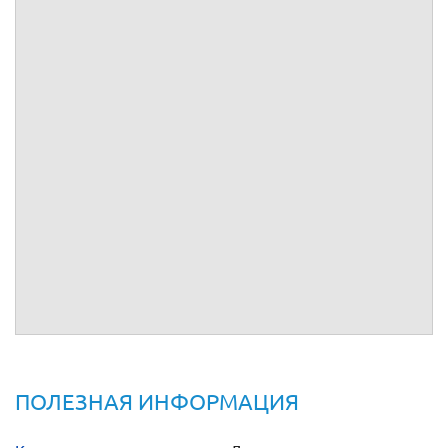
Генеральные доверенности
Доверенности в суд
Доверенности на автомобиль
Доверенности на получение
Доверенности на право подписи
Доверенности на представление интересов
Доверенности на продажу (совершение сделок)
Доверенности на регистрацию права
Заявления об отмене доверенности
Прочие
ПОЛЕЗНАЯ ИНФОРМАЦИЯ