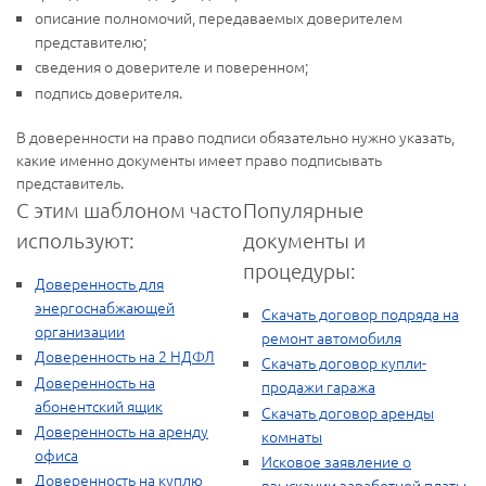
описание полномочий, передаваемых доверителем
представителю;
сведения о доверителе и поверенном;
подпись доверителя.
В доверенности на право подписи обязательно нужно указать,
какие именно документы имеет право подписывать
представитель.
С этим шаблоном часто
Популярные
используют:
документы и
процедуры:
Доверенность для
энергоснабжающей
Скачать договор подряда на
организации
ремонт автомобиля
Доверенность на 2 НДФЛ
Скачать договор купли-
Доверенность на
продажи гаража
абонентский ящик
Скачать договор аренды
Доверенность на аренду
комнаты
офиса
Исковое заявление о
Доверенность на куплю
взыскании заработной платы