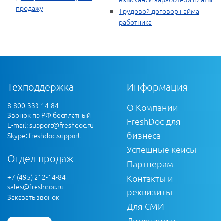
продажу
Трудовой договор найма
работника
Техподдержка
Информация
8-800-333-14-84
О Компании
Звонок по РФ бесплатный
FreshDoc для
E-mail:
support@freshdoc.ru
бизнеса
Skype: freshdoc.support
Успешные кейсы
Отдел продаж
Партнерам
+7 (495) 212-14-84
Контакты и
sales@freshdoc.ru
реквизиты
Заказать звонок
Для СМИ
Лицензии и