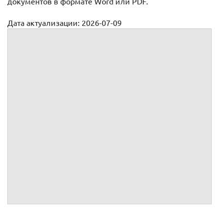
документов в формате Word или PDF.
Дата актуализации: 2026-07-09
Доверенности на право подписи
Доверенность на право подписи счетов-фактур, актов,
накладных
Доверенность на право подписи договоров, изменений к
договорам
Доверенность на право первой, второй подписи в
организации
Доверенность на право подписи документов