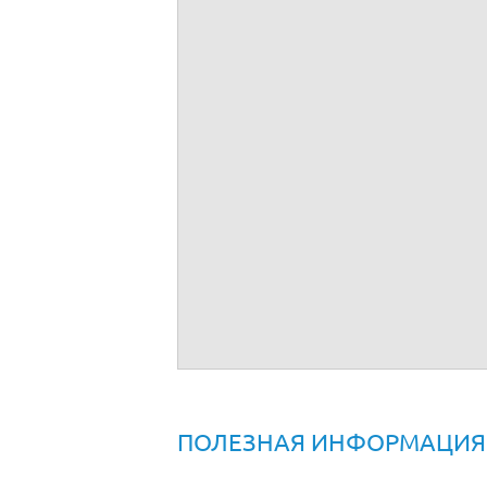
Документы
Передача домена другому правообла
Изменение регистратора доменного 
Наложение досудебных ограничений 
Запрещение онлайн передачи домено
Выпуск программного обеспечения, 
Регистрация программы для ЭВМ
Регистрация перехода исключительны
Регистрация товарного знака (знака 
Патентование полезной модели
Патентование изобретения
Патентование промышленного образ
Продление патентной защиты промышл
ПОЛЕЗНАЯ ИНФОРМАЦИЯ