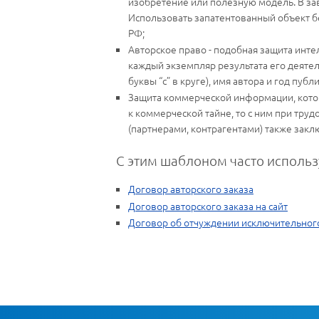
изобретение или полезную модель. В зав
Использовать запатентованный объект б
РФ;
Авторское право - подобная защита инте
каждый экземпляр результата его деяте
буквы “с” в круге), имя автора и год пуб
Защита коммерческой информации, котор
к коммерческой тайне, то с ним при тр
(партнерами, контрагентами) также зак
С этим шаблоном часто использ
Договор авторского заказа
Договор авторского заказа на сайт
Договор об отчуждении исключительног