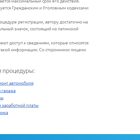
ается максимальный срок его действия.
руется Гражданским и Уголовным кодексами
оцедуре регистрации, автору достаточно на
льный значок, состоящий из латинской
ют доступ к сведениям, которые относятся
 такой информации. Со сторонними лицами
 процедуры:
монт автомобиля
и гаража
ты
и заработной платы
ника