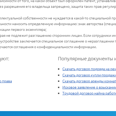
исимости от того, на какой объект был оформлен патент, устанавлив
ез разрешения его владельца запрещено, защита таких прав регули
ллектуальной собственности не нуждается в какой-то специальной пр
льности наносить определенную информацию: знак авторства (специа
ликации первого экземпляра;
ая не подлежит разглашению сторонним лицам. Если сотрудники име
удоустройстве заключается специальное соглашение о неразглашении
лючаются соглашения о конфиденциальности информации.
уют:
Популярные документы и
Скачать договор подряда на ре
Скачать договор купли-продаж
о права
Скачать договор аренды комна
Исковое заявление о взыскани
Трудовой договор найма работ