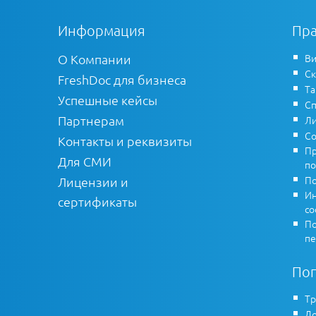
Информация
Пра
О Компании
Ви
Ск
FreshDoc для бизнеса
Т
Успешные кейсы
Сп
Партнерам
Ли
Со
Контакты и реквизиты
Пр
Для СМИ
по
По
Лицензии и
Ин
сертификаты
co
По
пе
По
Тр
До