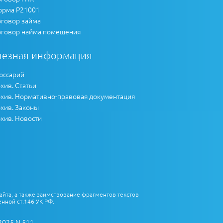
рма Р21001
говор займа
говор найма помещения
лезная информация
оссарий
хив. Статьи
хив. Нормативно-правовая документация
хив. Законы
хив. Новости
айта, а также заимствование фрагментов текстов
нной ст.146 УК РФ.
2025 N 511