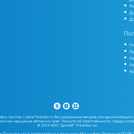
Фо
До
До
По
Гл
Ар
Ар
Ар
Ар
х текстов с сайта freshdoc.ru без разрешения авторов или администрации с
ться как нарушение авторских прав. Помните об ответственности, предусмотре
© 2024 ООО "ДокЛаб" (FreshDoc.ru)
о IT-компании в соответствии с приказом Минцифры России от 02.06.