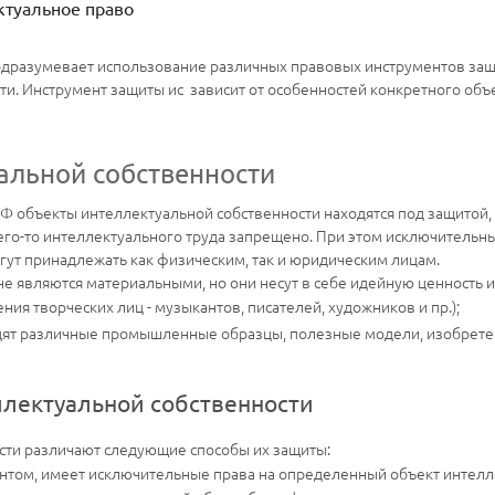
туальное право
одразумевает использование различных правовых инструментов защи
ти. Инструмент защиты ис зависит от особенностей конкретного объе
альной собственности
Ф объекты интеллектуальной собственности находятся под защитой,
его-то интеллектуального труда запрещено. При этом исключительн
гут принадлежать как физическим, так и юридическим лицам.
е являются материальными, но они несут в себе идейную ценность и 
ния творческих лиц - музыкантов, писателей, художников и пр.);
дят различные промышленные образцы, полезные модели, изобретен
лектуальной собственности
ости различают следующие способы их защиты:
ентом, имеет исключительные права на определенный объект интелл