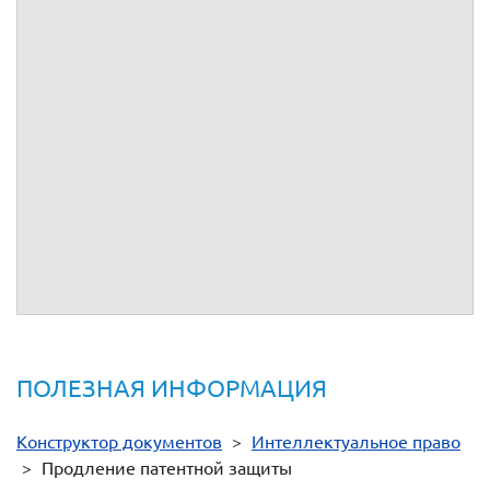
собственности государственной услуги по продлению срока
действия исключительного права на изобретение и
удостоверяющего это право патента"
Постановление Правительства РФ от 10.12.2008 N 941 "
Об
утверждении Положения о патентных и иных пошлинах за
совершение юридически значимых действий, связанных с
патентом на изобретение, полезную модель,
промышленный образец, с государственной регистрацией
товарного знака и знака обслуживания, с государственной
регистрацией и предоставлением исключительного права на
наименование места происхождения товара, а также с
государственной регистрацией перехода исключительных
прав к другим лицам и договоров о распоряжении этими
правами
"
ПОЛЕЗНАЯ ИНФОРМАЦИЯ
Конструктор документов
>
Интеллектуальное право
>
Продление патентной защиты