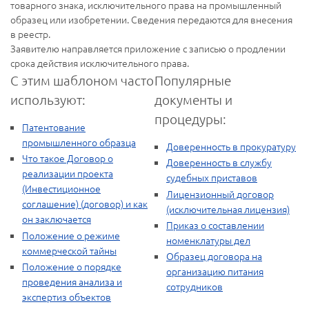
товарного знака, исключительного права на промышленный
образец или изобретении. Сведения передаются для внесения
в реестр.
Заявителю направляется приложение с записью о продлении
срока действия исключительного права.
С этим шаблоном часто
Популярные
используют:
документы и
процедуры:
Патентование
промышленного образца
Доверенность в прокуратуру
Что такое Договор о
Доверенность в службу
реализации проекта
судебных приставов
(Инвестиционное
Лицензионный договор
соглашение) (договор) и как
(исключительная лицензия)
он заключается
Приказ о составлении
Положение о режиме
номенклатуры дел
коммерческой тайны
Образец договора на
Положение о порядке
организацию питания
проведения анализа и
сотрудников
экспертиз объектов