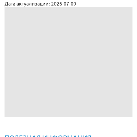
Дата актуализации: 2026-07-09
Генеральные
Генеральная доверенность на право владения,
пользования и распоряжения транспортным средством
Генеральная доверенность на право представления
интересов организации
Генеральная доверенность на право управления и
распоряжения личным имуществом