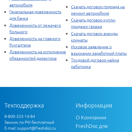
автомобиля
Скачать договор подряда на
Генеральная доверенность
ремонт автомобиля
для банка
Скачать договор купли-
Доверенность от лежачего
продажи гаража
больного
Скачать договор аренды
Доверенность на главного
комнаты
бухгалтера
Исковое заявление о
Доверенность на исполнение
взыскании заработной платы
обязанностей директора
Трудовой договор найма
работника
Техподдержка
Информация
8-800-333-14-84
О Компании
Звонок по РФ бесплатный
FreshDoc для
E-mail:
support@freshdoc.ru