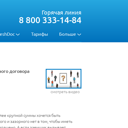
Горячая линия
8 800 333-14-84
eshDoc
Тарифы
Больше
вого договора
смотреть видео
олее крупной суммы хочется быть
го и зазорного нет в том, чтобы иметь
звращено. А если заемщик вызывает