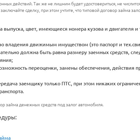
ных действий. Так же не лишним будет удостовериться, не числится л
 заключайте сделку, при этом учтите, что типовой договор займа за
а выпуска, цвет, имеющиеся номера кузова и двигателя и 
 владения движимым имуществом (это паспорт и тех.сви
язательно должна быть равна размеру заемных средств, сле
ояния;
возможность переоценки, замены обеспечения, действия пр
редача заемщику только ПТС, при этом никаких ограниче
ранспорта.
ор займа денежных средств под залог автомобиля.
едуры:
айма