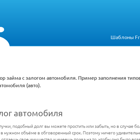
Шаблоны Fr
овор займа с залогом автомобиля. Пример заполнения типо
втомобиля (авто).
алог автомобиля
лучки, подобный долг вы можете простить или забыть, но в случае б
 в нужном объёме в обговоренный срок. Поэтому ничего удивительно
ы отдаешь свое имущество и имеешь права на то, чтобы оно было во