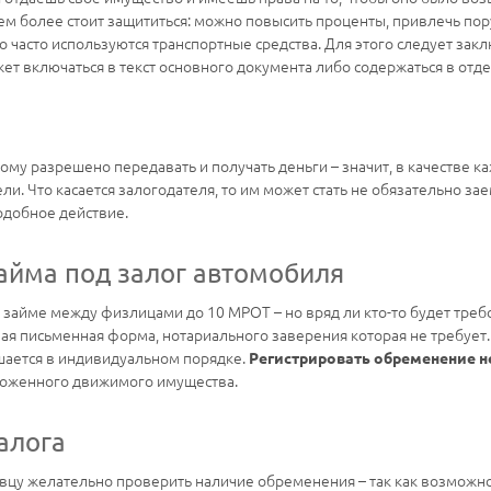
ем более стоит защититься: можно повысить проценты, привлечь пор
го часто используются транспортные средства. Для этого следует зак
т включаться в текст основного документа либо содержаться в отд
ому разрешено передавать и получать деньги – значит, в качестве к
и. Что касается залогодателя, то им может стать не обязательно з
одобное действие.
айма под залог автомобиля
займе между физлицами до 10 МРОТ – но вряд ли кто-то будет требо
ная письменная форма, нотариального заверения которая не требует.
ешается в индивидуальном порядке.
Регистрировать обременение н
аложенного движимого имущества.
алога
вцу желательно проверить наличие обременения – так как возможно, 