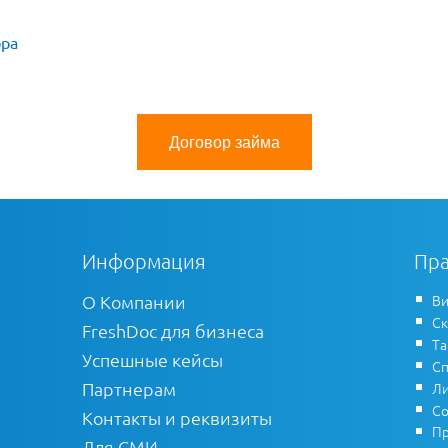
ора
Договор займа
Информация
Пра
О Компании
Ви
Ск
FreshDoc для бизнеса
Т
Успешные кейсы
Сп
Партнерам
Ли
Со
Контакты и реквизиты
Пр
Для СМИ