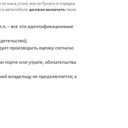
и она в угоне, все ли бумаги в порядке.
лога автомобиля
такие
должен включать
т.п. – все эти идентификационные
детельство);
дует производить оценку согласно
и порче или утрате, обязательства
ний владельцу не предъявляется; а