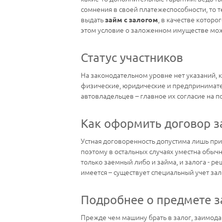
сомнения в своей платежеспособности, то т
выдать
, в качестве которо
займ с залогом
этом условие о заложенном имуществе може
Статус участников
На законодательном уровне нет указаний, к
физические, юридические и предпринимател
автовладельцев – главное их согласие на п
Как оформить договор з
Устная договоренность допустима лишь при 
поэтому в остальных случаях уместна обыч
только заемный либо и займа, и залога - р
имеется – существует специальный учет з
Подробнее о предмете з
Прежде чем машину брать в залог, заимода