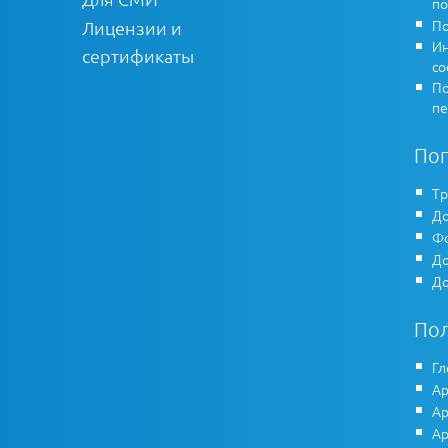
по
По
Лицензии и
Ин
сертификаты
co
По
пе
По
Тр
До
Фо
До
До
По
Гл
Ар
Ар
Ар