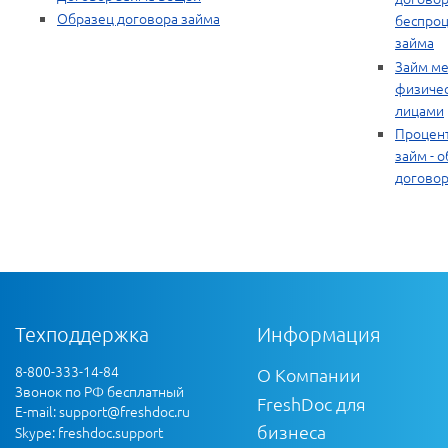
Образец договора займа
беспроц
займа
Займ м
физиче
лицами
Процен
займ - 
догово
Техподдержка
Информация
8-800-333-14-84
О Компании
Звонок по РФ бесплатный
FreshDoc для
E-mail:
support@freshdoc.ru
бизнеса
Skype: freshdoc.support