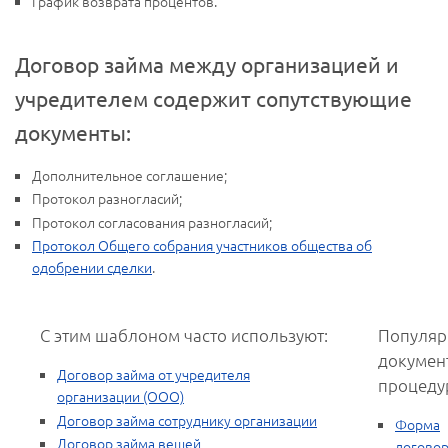
График возврата процентов.
Договор займа между организацией и
учредителем содержит сопутствующие
документы:
Дополнительное соглашение;
Протокол разногласий;
Протокол согласования разногласий;
Протокол Общего собрания участников общества об
одобрении сделки
.
С этим шаблоном часто используют:
Популяр
докумен
Договор займа от учредителя
процеду
организации (ООО)
Договор займа сотруднику организации
Форма
Договор займа вещей
догово