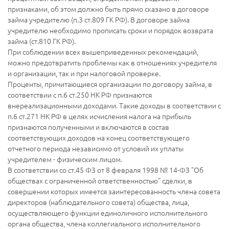
признаками, об этом должно быть прямо сказано в договоре
займа учредителю (п.3 ст.809 ГК РФ). В договоре займа
учредителю необходимо прописать сроки и порядок возврата
займа (ст.810 ГК РФ).
При соблюдении всех вышеприведенных рекомендаций,
можно предотвратить проблемы как в отношениях учредителя
и организации, так и при налоговой проверке.
Проценты, причитающиеся организации по договору займа, в
соответствии с п.6 ст.250 НК РФ признаются
внереализационными доходами. Такие доходы в соответствии с
п.6 ст.271 НК РФ в целях исчисления налога на прибыль
признаются полученными и включаются в состав
соответствующих доходов на конец соответствующего
отчетного периода независимо от условий их уплаты
учредителем - физическим лицом.
В соответствии со ст.45 ФЗ от 8 февраля 1998 № 14-ФЗ "Об
обществах с ограниченной ответственностью" сделки, в
совершении которых имеется заинтересованность члена совета
директоров (наблюдательного совета) общества, лица,
осуществляющего функции единоличного исполнительного
органа общества, члена коллегиального исполнительного