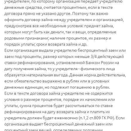
учредителем, по которому организация передает учредителю
денежные средства, считается процентным, если в тексте
договора прямо не указано другое. Поэтому так важно
оформить договор займа между учредителем и организацией,
предусмотрев все необходимые условия: предмет займа,
которым могут быть как деньги, так и вещи, определяемые
родовыми признаками; наличие процентов, их размер и
порядок уплаты; сроки возврата займа и др.
Если организация выдала учредителю беспроцентный заем или
заем под проценты, размер которых меньше 3/4 действующей
ставки рефинансирования, установленной Банком России на
дату получения займа, то у учредителя - физического лица
образуется материальная выгода. Данная норма действительна,
если обязательство выражено в рублях или в условных
денежных единицах, но подлежит погашению в рублях.
Если в тексте договора займа учредителю не содержится
условия о размере процентов, порядке их начисления или
уплаты, сумма процентов будет рассчитываться по ставке
рефинансирования на дату возврата займа и платить их
учредитель должен будет ежемесячно (п.1,2 ст.809 ГК РФ). Если
организация выдает беспроцентный денежный заем или
процентный заем вещей, определяемых родовыми