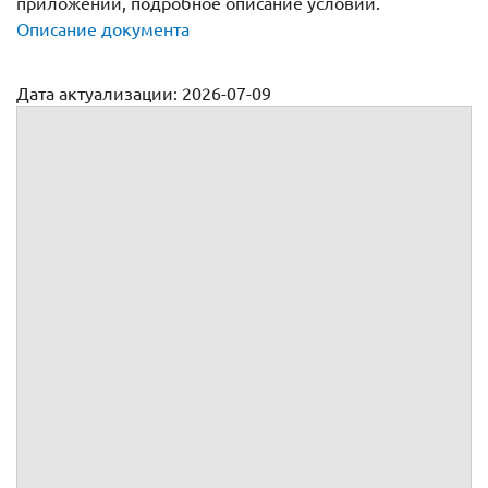
приложений, подробное описание условий.
Описание документа
Дата актуализации: 2026-07-09
Договор займа от организации учредителю (ООО)
№
г.
, именуемое(ый, ая) в дальнейшем
, в лице
,
действующего(ей) на основании
,
, именуемое(ый, ая) в дальнейшем
, в лице
,
действующего(ей) на основании
,
вместе именуемые Стор
оны, а индивидуально – Сторона,
заключили настоящий
(далее по тексту – Договор) о