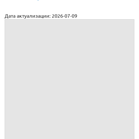
Дата актуализации: 2026-07-09
Договор займа вещей
№
г.
Индивидуальный предприниматель
, именуемый(ая) в
дальнейшем
, зарегистрированный(ая) в Едином
государственном реестре индивидуальных
предпринимателей под №
,
Индивидуальный предприниматель
, именуемый(ая) в
дальнейшем
, зарегистрированный(ая) в Едином
государственном реестре индивидуальных
предпринимателей под №
,