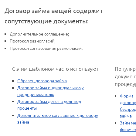
Договор займа вещей содержит
сопутствующие документы:
Дополнительное соглашение;
Протокол разногласий;
Протокол согласования разногласий.
С этим шаблоном часто используют:
Популяр
докумен
Образец договора займа
процеду
Договор займа индивидуальному
предпринимателю
Форма
Договор займа денег в долг под
догово
проценты
беспроц
Дополнительное соглашение к договору
займа
займа
Займ м
физиче
лицами