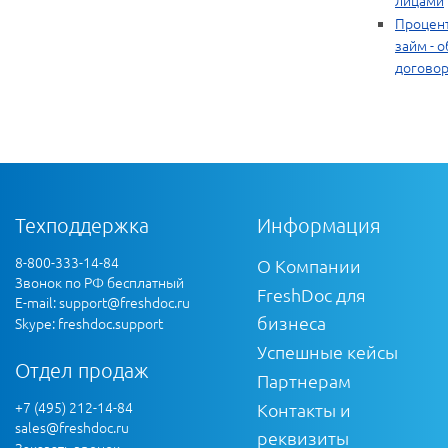
Процен
займ - 
догово
Техподдержка
Информация
8-800-333-14-84
О Компании
Звонок по РФ бесплатный
FreshDoc для
E-mail:
support@freshdoc.ru
бизнеса
Skype: freshdoc.support
Успешные кейсы
Отдел продаж
Партнерам
+7 (495) 212-14-84
Контакты и
sales@freshdoc.ru
реквизиты
Заказать звонок