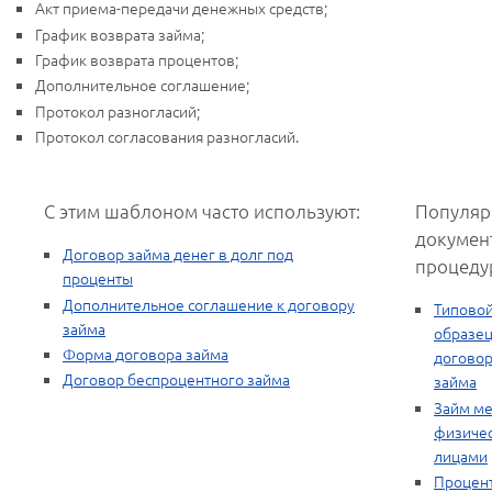
Акт приема-передачи денежных средств;
График возврата займа;
График возврата процентов;
Дополнительное соглашение;
Протокол разногласий;
Протокол согласования разногласий.
С этим шаблоном часто используют:
Популяр
докумен
Договор займа денег в долг под
процеду
проценты
Дополнительное соглашение к договору
Типово
займа
образе
Форма договора займа
догово
Договор беспроцентного займа
займа
Займ м
физиче
лицами
Процен