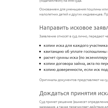
(ходатайством) на имя суда.
Основанием для уменьшения пошлины или о
малолетних детей и других иждивенцев. 
Направить исковое заявл
Заявление относят в суд лично, передают ч
копии иска для каждого участника 
квитанцию об уплате госпошлины 
расчет суммы иска (по экземпляру
копии договора займа, акта по пе
копию доверенности, если иск под
Оригиналы документов представляют на суд
Дождаться принятия иск
Суд примет решение (вынесет определение) 
заседания, а также перечисляет действия дл