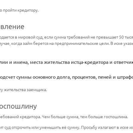
о пройти кредитору.
явление
подается в мировой суд, если сумма требований не превышает 50 ты
лучае, когда займ берется на предпринимательские цели. В иске указ
лии и имена, места жительства истца-кредитора и ответчи
дсчет суммы основного долга, процентов, пеней и штрафо
ту жительства заемщика.
 госпошлину
ебований кредитора. Чем больше сумма, тем больше госпошлина.
сит суд отсрочить или уменьшить её сумму. Просьбу излагают в иск