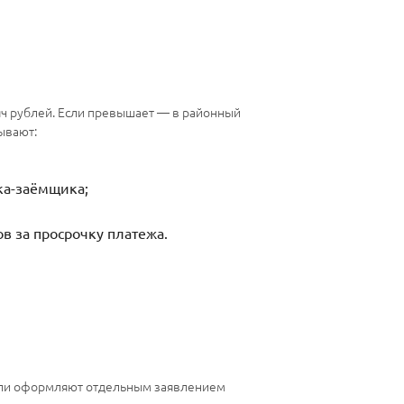
сяч рублей. Если превышает — в районный
ывают:
ка-заёмщика;
в за просрочку платежа.
е или оформляют отдельным заявлением