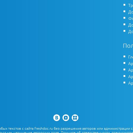
Тр
До
Фо
До
До
По
Гл
Ар
Ар
Ар
Ар
х текстов с сайта freshdoc.ru без разрешения авторов или администрации с
ться как нарушение авторских прав. Помните об ответственности, предусмотре