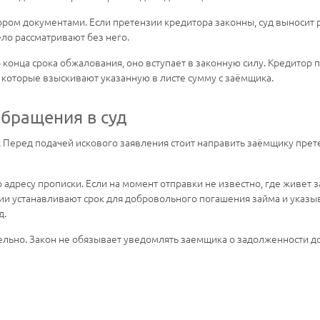
ром документами. Если претензии кредитора законны, суд выносит 
дело рассматривают без него.
конца срока обжалования, оно вступает в законную силу. Кредитор п
, которые взыскивают указанную в листе сумму с заёмщика.
обращения в суд
а. Перед подачей искового заявления стоит направить заёмщику пр
адресу прописки. Если на момент отправки не известно, где живет 
ии устанавливают срок для добровольного погашения займа и указыв
д.
ьно. Закон не обязывает уведомлять заемщика о задолженности до 