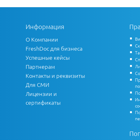
Информация
Пра
О Компании
Ви
Ск
FreshDoc для бизнеса
Т
Успешные кейсы
Сп
Партнерам
Ли
Со
Контакты и реквизиты
Пр
Для СМИ
по
По
Лицензии и
Ин
сертификаты
co
По
пе
По