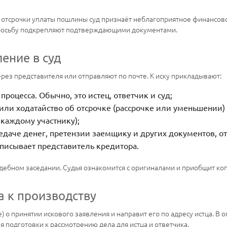
тсрочки уплаты пошлины суд признаёт неблагоприятное финансовое
Просьбу подкрепляют подтверждающими документами.
ение в суд
ерез представителя или отправляют по почте. К иску прикладывают:
процесса. Обычно, это истец, ответчик и суд;
или ходатайство об отсрочке (рассрочке или уменьшении)
 каждому участнику);
редаче денег, претензии заемщику и других документов, о
писывает представитель кредитора.
ебном заседании. Судья ознакомится с оригиналами и приобщит коп
а к производству
о принятии искового заявления и направит его по адресу истца. В 
я подготовки к рассмотрению дела для истца и ответчика.