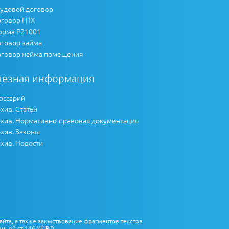
удовой договор
говор ГПХ
рма Р21001
говор займа
говор найма помещения
лезная информация
оссарий
хив. Статьи
хив. Нормативно-правовая документация
хив. Законы
хив. Новости
айта, а также заимствование фрагментов текстов
нной ст.146 УК РФ.