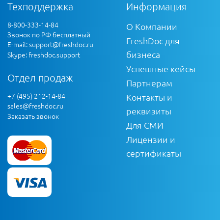
Техподдержка
Информация
8-800-333-14-84
О Компании
Звонок по РФ бесплатный
FreshDoc для
E-mail:
support@freshdoc.ru
бизнеса
Skype: freshdoc.support
Успешные кейсы
Отдел продаж
Партнерам
+7 (495) 212-14-84
Контакты и
sales@freshdoc.ru
реквизиты
Заказать звонок
Для СМИ
Лицензии и
сертификаты