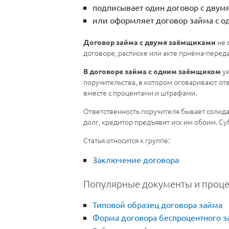
подписывает один договор с двум
или оформляет договор займа с о
не 
Договор займа с двумя заёмщиками
договоре, расписке или акте приёма-переда
ук
В договоре займа с одним заёмщиком
поручительства, в котором оговаривают от
вместе с процентами и штрафами.
Ответственность поручителя бывает солида
долг, кредитор предъявит иск им обоим. Суб
Статья относится к группе:
Заключение договора
Популярные документы и проц
Типовой образец договора займа
Форма договора беспроцентного з