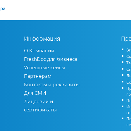
ора
Информация
Пра
О Компании
Ви
Ск
FreshDoc для бизнеса
Т
Успешные кейсы
Сп
Партнерам
Ли
Со
Контакты и реквизиты
Пр
Для СМИ
по
По
Лицензии и
Ин
сертификаты
co
По
пе