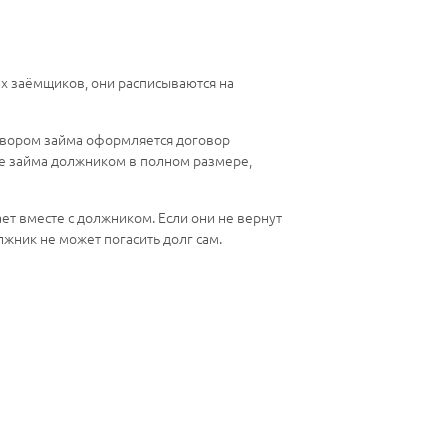
их заёмщиков, они расписываются на
говором займа оформляется договор
ие займа должником в полном размере,
ет вместе с должником. Если они не вернут
лжник не может погасить долг сам.