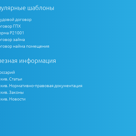
пулярные шаблоны
удовой договор
говор ГПХ
рма Р21001
говор займа
говор найма помещения
лезная информация
оссарий
хив. Статьи
хив. Нормативно-правовая документация
хив. Законы
хив. Новости