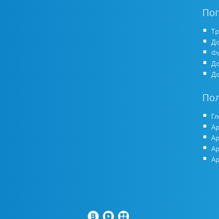
По
Тр
До
Фо
До
До
По
Гл
Ар
Ар
Ар
Ар