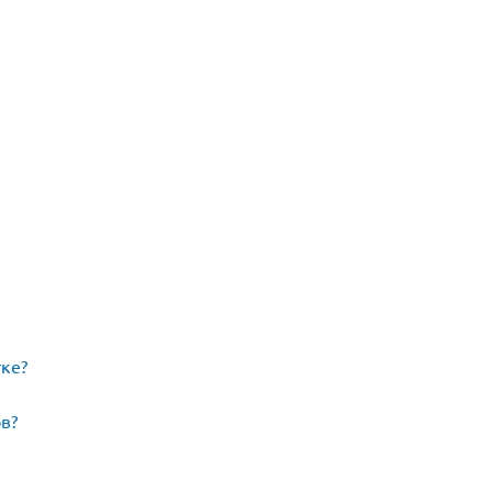
ке?
в?