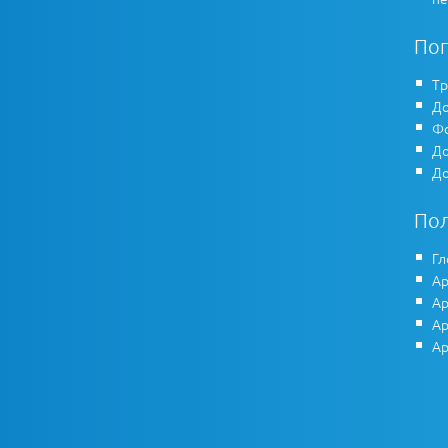
По
Тр
До
Фо
До
До
По
Гл
Ар
Ар
Ар
Ар