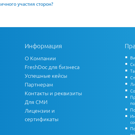
ичного участия сторон?
Информация
Пра
О Компании
Ви
Ск
FreshDoc для бизнеса
Т
Успешные кейсы
Сп
Партнерам
Ли
Со
Контакты и реквизиты
Пр
Для СМИ
по
По
Лицензии и
Ин
сертификаты
co
По
пе