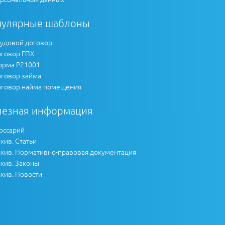
пулярные шаблоны
удовой договор
говор ГПХ
рма Р21001
говор займа
говор найма помещения
лезная информация
оссарий
хив. Статьи
хив. Нормативно-правовая документация
хив. Законы
хив. Новости