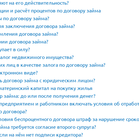
ют на его действительность?
ии и расчёт процентов по договору займа
ы по договору займа?
ля заключения договора займа?
мления договора займа?
ии договора займа?
пает в силу?
залог недвижимого имущества?
х лиц в качестве залога по договору займа?
ектронном виде?
ть договор займа с юридическим лицом?
атеринский капитал на покупку жилья
р займа: до или после получения денег?
предприятием и работником включать условия об отработ
о договора?
ловия беспроцентного договора штраф за нарушение сроко
йма требуется согласие второго супруга?
сли на нём нет подписи кредитора?