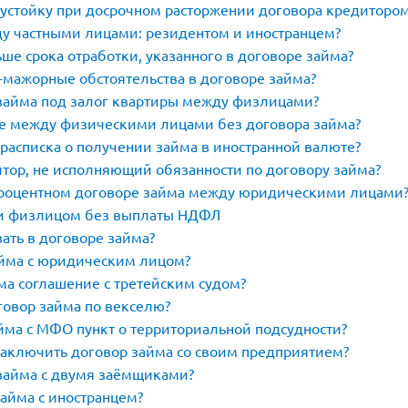
еустойку при досрочном расторжении договора кредиторо
у частными лицами: резидентом и иностранцем?
ше срока отработки, указанного в договоре займа?
-мажорные обстоятельства в договоре займа?
займа под залог квартиры между физлицами?
ке между физическими лицами без договора займа?
расписка о получении займа в иностранной валюте?
итор, не исполняющий обязанности по договору займа?
процентном договоре займа между юридическими лицами
и физлицом без выплаты НДФЛ
ать в договоре займа?
айма с юридическим лицом?
ма соглашение с третейским судом?
говор займа по векселю?
йма с МФО пункт о территориальной подсудности?
аключить договор займа со своим предприятием?
займа с двумя заёмщиками?
айма с иностранцем?