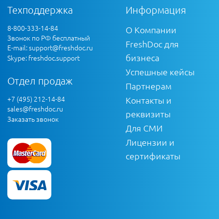
Техподдержка
Информация
8-800-333-14-84
О Компании
Звонок по РФ бесплатный
FreshDoc для
E-mail:
support@freshdoc.ru
бизнеса
Skype: freshdoc.support
Успешные кейсы
Отдел продаж
Партнерам
+7 (495) 212-14-84
Контакты и
sales@freshdoc.ru
реквизиты
Заказать звонок
Для СМИ
Лицензии и
сертификаты