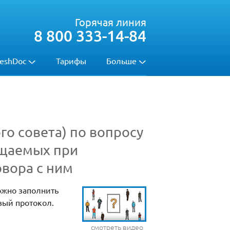
Горячая линия
8 800 333-14-84
eshDoc
Тарифы
Больше
о совета) по вопросу
ещаемых при
овора с ним
ожно заполнить
вый протокол.
смотреть видео