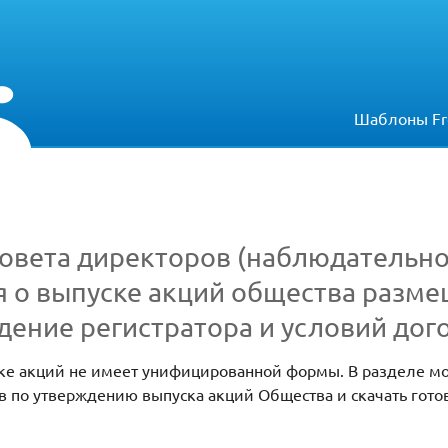
Шаблоны Fr
овета директоров (наблюдательног
 о выпуске акций общества разм
ение регистратора и условий дог
ске акций не имеет унифицированной формы. В разделе м
в по утверждению выпуска акций Общества и скачать гото