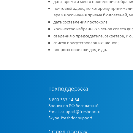
дата, время и место проведения собрани
почтовый адрес, по которому принимали
время окончания приема бюллетеней, ме
дата составления протокола;
количество избранных членов совета дир
сведения о председателе, секретаре, и о
список присутствовавших членов;
вопросы повестки дня, и др.
Техподдержка
8-800-333-14-84
Звонок по РФ бесплатный
E-mail:
support@freshdoc.ru
Skype: freshdoc.support
Отдел продаж