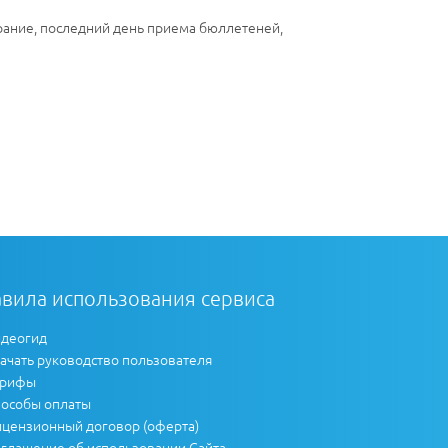
рание, последний день приема бюллетеней,
вила использования сервиса
деогид
ачать руководство пользователя
арифы
особы оплаты
цензионный договор (оферта)
глашение об использовании Сайта