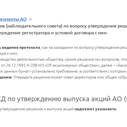
кументы АО
>
ов (наблюдательного совета) по вопросу утверждения реш
рждение регистратора и условий договора с ним
, как на заседании по вопросу утверждения реш
ь ведение протокола
ора с ним.
оводство деятельностью общества, кроме решения тех вопросов, чт
от 26.12.1995 N 208-ФЗ «Об акционерных обществах», далее – «Закон
е ценных бумаг» установлено требование, в соответствии с которы
. Утвердить решения может совет директоров или общее соб
ждению
Д по утверждению выпуска акций АО 
у утверждению решения о выпуске акций
:
надлежит указывать