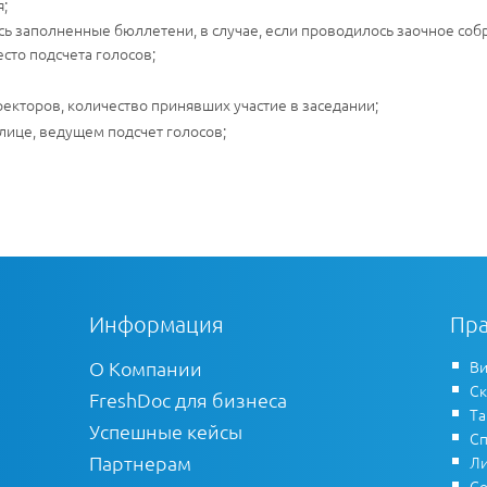
я;
сь заполненные бюллетени, в случае, если проводилось заочное соб
сто подсчета голосов;
екторов, количество принявших участие в заседании;
 лице, ведущем подсчет голосов;
Информация
Пра
О Компании
Ви
Ск
FreshDoc для бизнеса
Т
Успешные кейсы
Сп
Партнерам
Ли
Со