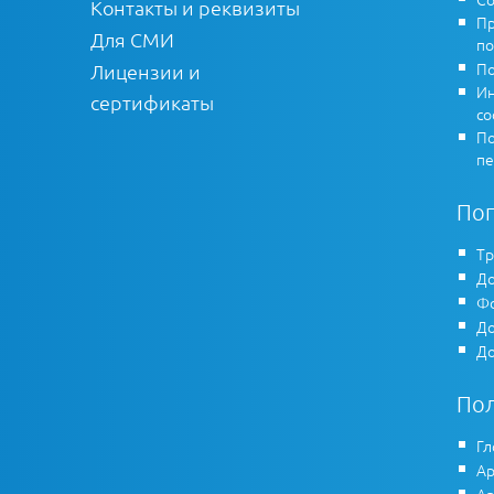
Контакты и реквизиты
Пр
Для СМИ
по
По
Лицензии и
Ин
сертификаты
co
По
пе
По
Тр
До
Фо
До
До
По
Гл
Ар