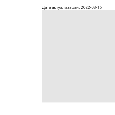
Дата актуализации: 2022-03-15
Протокол заседания совета директоров 
при учреждении и утверждение регистра