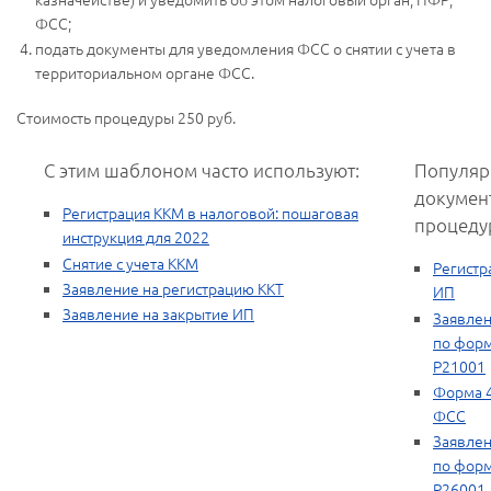
ФСС;
подать документы для уведомления ФСС о снятии с учета в
территориальном органе ФСС.
Стоимость процедуры
250
руб.
С этим шаблоном часто используют:
Популяр
докумен
Регистрация ККМ в налоговой: пошаговая
процеду
инструкция для 2022
Снятие с учета ККМ
Регистр
Заявление на регистрацию ККТ
ИП
Заявление на закрытие ИП
Заявле
по фор
Р21001
Форма 
ФСС
Заявле
по фор
Р26001