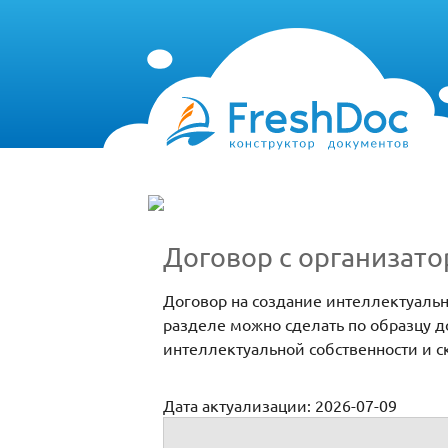
Договор с организат
Договор на создание интеллектуальн
разделе можно сделать по образцу д
интеллектуальной собственности и с
Дата актуализации: 2026-07-09
Договор с организатором создания про