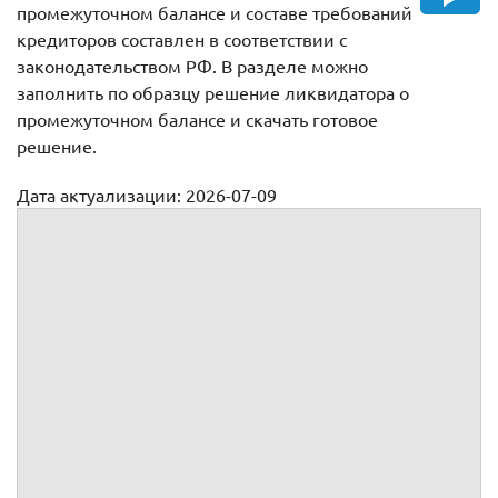
промежуточном балансе и составе требований
кредиторов составлен в соответствии с
законодательством РФ. В разделе можно
заполнить по образцу решение ликвидатора о
промежуточном балансе и скачать готовое
решение.
Дата актуализации: 2026-07-09
Решение ликвидатора об определении состава требований
кредиторов и промежуточного ликвидационного баланса
Решение №
ликвидатора
г.
,
года рождения, ИНН
, паспорт
, выдан
г.,
, код
подразделения
, зарегистрированный(ая) по адресу,
,