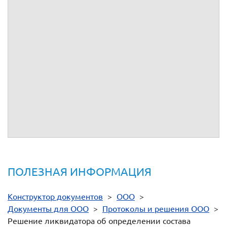
отсутствует.
3.
Утвердить проект промежуточного ликвидационного
баланса Общества.
4.
Передать промежуточный ликвидационный баланс на
утверждение общего собрания участников Общества.
Ликвидатор
(подпись)
ПОЛЕЗНАЯ ИНФОРМАЦИЯ
Конструктор документов
>
ООО
>
Документы для ООО
>
Протоколы и решения ООО
>
Решение ликвидатора об определении состава