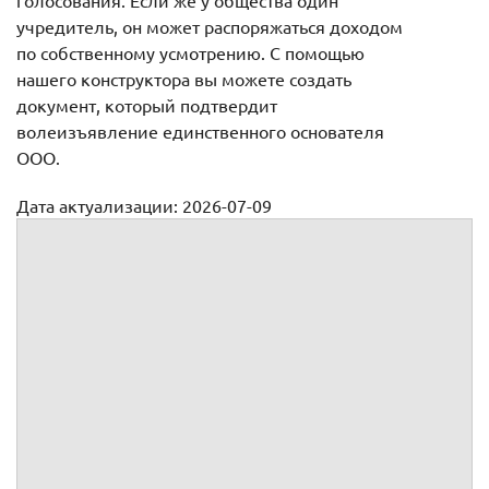
голосования. Если же у общества один
учредитель, он может распоряжаться доходом
по собственному усмотрению. С помощью
нашего конструктора вы можете создать
документ, который подтвердит
волеизъявление единственного основателя
ООО.
Дата актуализации: 2026-07-09
Решение единственного участника об утверждении
годовых отчетов и распределении чистой прибыли
Решение №
единственного участника
г.
,
года рождения, ИНН
, паспорт
, выдан
г.,
, код