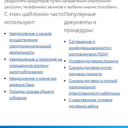
уведомлять кредиторов путем направления электронной
рассылки, телефонных звонков и любыми иными способами.
С этим шаблоном часто
Популярные
используют:
документы и
процедуры:
Уведомление о начале
осуществления
Соглашение о
предпринимательской
конфиденциальности с
деятельности
контрагентами (NDA)
Уведомление о переходе на
Условия договора лизинга
упрощенную систему
Скачать договор купли-
налогообложения
продажи прицепа
Уведомление о смене юр
Скачать договор о полной
адреса в банк
материальной
Порядок созыва общего
ответственности работника
собрания
Существенные условия
договора займа