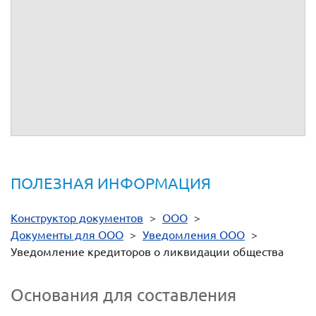
Общества в органах печати, в которых публикуются данные
о государственной регистрации юридического лица
(журнале "Вестник государственной регистрации"), по
адресу:
.
Ликвидатор
(подпись)
ПОЛЕЗНАЯ ИНФОРМАЦИЯ
Конструктор документов
>
ООО
>
Документы для ООО
>
Уведомления ООО
>
Уведомление кредиторов о ликвидации общества
Основания для составления