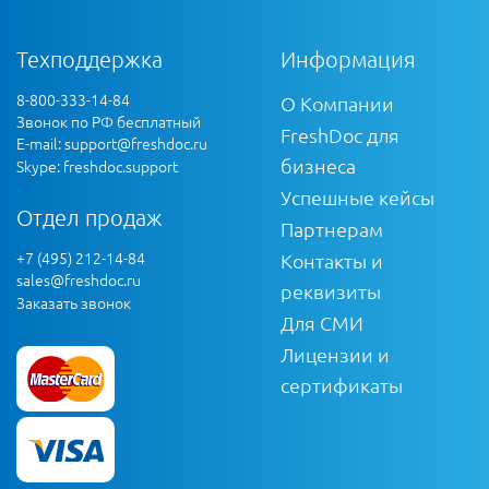
Техподдержка
Информация
8-800-333-14-84
О Компании
Звонок по РФ бесплатный
FreshDoc для
E-mail:
support@freshdoc.ru
бизнеса
Skype: freshdoc.support
Успешные кейсы
Отдел продаж
Партнерам
+7 (495) 212-14-84
Контакты и
sales@freshdoc.ru
реквизиты
Заказать звонок
Для СМИ
Лицензии и
сертификаты