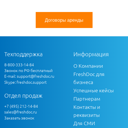
Договоры аренды
Техподдержка
Информация
8-800-333-14-84
О Компании
Звонок по РФ бесплатный
FreshDoc для
E-mail:
support@freshdoc.ru
бизнеса
Skype: freshdoc.support
Успешные кейсы
Отдел продаж
Партнерам
+7 (495) 212-14-84
Контакты и
sales@freshdoc.ru
реквизиты
Заказать звонок
Для СМИ