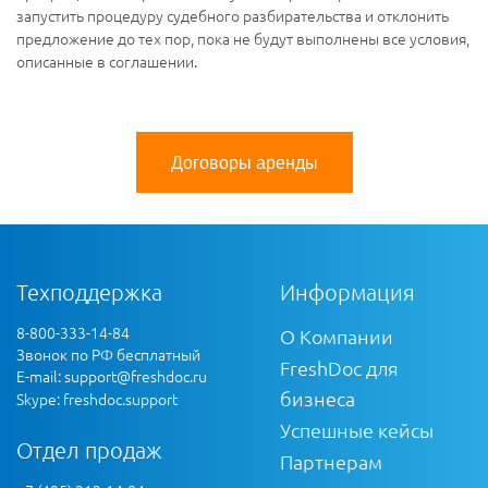
запустить процедуру судебного разбирательства и отклонить
предложение до тех пор, пока не будут выполнены все условия,
описанные в соглашении.
Договоры аренды
Техподдержка
Информация
8-800-333-14-84
О Компании
Звонок по РФ бесплатный
FreshDoc для
E-mail:
support@freshdoc.ru
бизнеса
Skype: freshdoc.support
Успешные кейсы
Отдел продаж
Партнерам