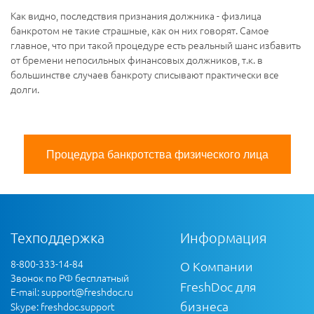
Как видно, последствия признания должника - физлица
банкротом не такие страшные, как он них говорят. Самое
главное, что при такой процедуре есть реальный шанс избавить
от бремени непосильных финансовых должников, т.к. в
большинстве случаев банкроту списывают практически все
долги.
Процедура банкротства физического лица
Техподдержка
Информация
8-800-333-14-84
О Компании
Звонок по РФ бесплатный
FreshDoc для
E-mail:
support@freshdoc.ru
бизнеса
Skype: freshdoc.support