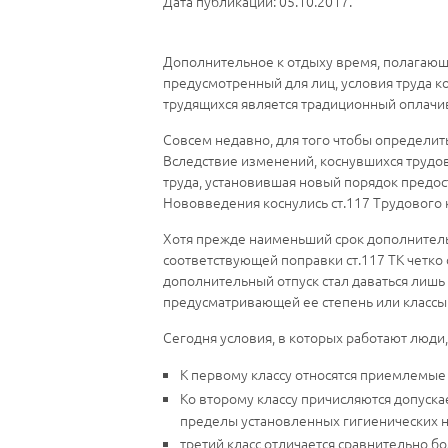
Дата публикации: 05.10.2017.
Дополнительное к отдыху время, полагающе
предусмотренный для лиц, условия труда к
трудящихся является традиционный оплачи
Совсем недавно, для того чтобы определить
Вследствие изменений, коснувшихся трудов
труда, установившая новый порядок предос
Нововведения коснулись ст.117 Трудового
Хотя прежде наименьший срок дополнительн
соответствующей поправки ст.117 ТК четко
дополнительный отпуск стал даваться лишь
предусматривающей ее степень или классы – 
Сегодня условия, в которых работают люди
К первому классу относятся приемлемые 
Ко второму классу причисляются допуск
пределы установленных гигиенических 
третий класс отличается сравнительно 