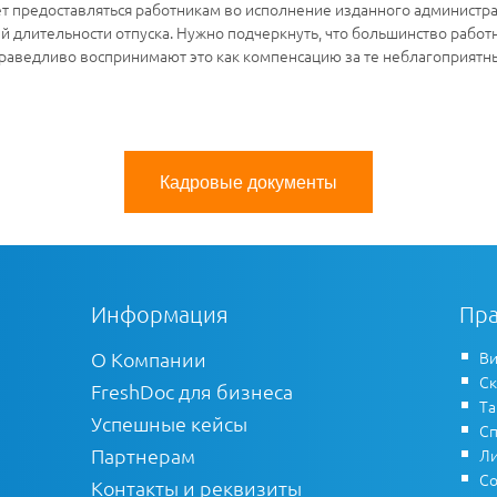
 предоставляться работникам во исполнение изданного администра
 длительности отпуска. Нужно подчеркнуть, что большинство работ
раведливо воспринимают это как компенсацию за те неблагоприятн
Кадровые документы
Информация
Пра
О Компании
Ви
Ск
FreshDoc для бизнеса
Т
Успешные кейсы
Сп
Партнерам
Ли
Со
Контакты и реквизиты