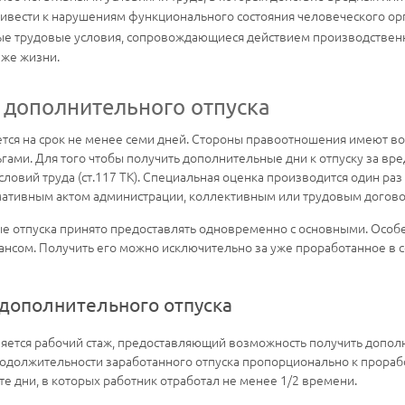
ивести к нарушениям функционального состояния человеческого ор
ые трудовые условия, сопровождающиеся действием производственн
аже жизни.
 дополнительного отпуска
ется на срок не менее семи дней. Стороны правоотношения имеют в
ьгами. Для того чтобы получить дополнительные дни к отпуску за вр
вий труда (ст.117 ТК). Специальная оценка производится один раз в 
ативным актом администрации, коллективным или трудовым догов
е отпуска принято предоставлять одновременно с основными. Особе
авансом. Получить его можно исключительно за уже проработанное в
дополнительного отпуска
ляется рабочий стаж, предоставляющий возможность получить дополн
родолжительности заработанного отпуска пропорционально к прораб
 те дни, в которых работник отработал не менее 1/2 времени.