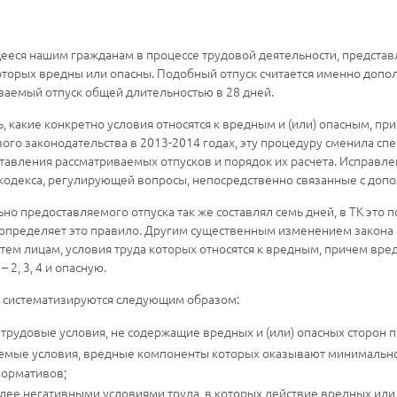
еся нашим гражданам в процессе трудовой деятельности, представ
оторых вредны или опасны. Подобный отпуск считается именно допо
ваемый отпуск общей длительностью в 28 дней.
, какие конкретно условия относятся к вредным и (или) опасным, пр
ого законодательства в 2013-2014 годах, эту процедуру сменила сп
тавления рассматриваемых отпусков и порядок их расчета. Исправлен
 кодекса, регулирующей вопросы, непосредственно связанные с доп
о предоставляемого отпуска так же составлял семь дней, в ТК это
 определяет это правило. Другим существенным изменением закона с
 тем лицам, условия труда которых относятся к вредным, причем вре
2, 3, 4 и опасную.
, систематизируются следующим образом:
трудовые условия, не содержащие вредных и (или) опасных сторон п
аемые условия, вредные компоненты которых оказывают минимальное
нормативов;
более негативными условиями труда, в которых действие вредных и