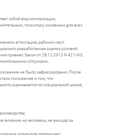
ляет собой вид компенсации,
лнительным, поскольку основным для всех
именяли аттестацию рабочих мест.
ециально разработанная оценка условий
ия привнес Закон от 28.12.2013 N 421-ФЗ.
олнительными отпусками.
 положение не было зафиксировано. После
тало положение о том, что
дность оценивается по специальной шкале,
роизводства;
 влияние на человека, не выходя за
ли опасных моментов превышает