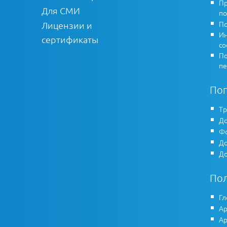
Пр
Для СМИ
по
По
Лицензии и
Ин
сертификаты
co
По
пе
По
Тр
До
Фо
До
До
По
Гл
Ар
Ар