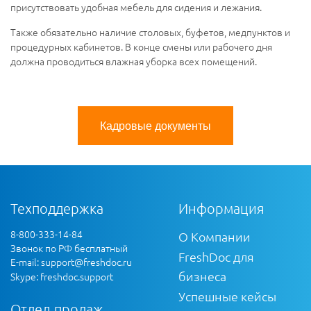
присутствовать удобная мебель для сидения и лежания.
Также обязательно наличие столовых, буфетов, медпунктов и
процедурных кабинетов. В конце смены или рабочего дня
должна проводиться влажная уборка всех помещений.
Кадровые документы
Техподдержка
Информация
8-800-333-14-84
О Компании
Звонок по РФ бесплатный
FreshDoc для
E-mail:
support@freshdoc.ru
бизнеса
Skype: freshdoc.support
Успешные кейсы
Отдел продаж