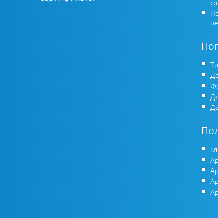
co
По
пе
По
Тр
До
Фо
До
До
По
Гл
Ар
Ар
Ар
Ар