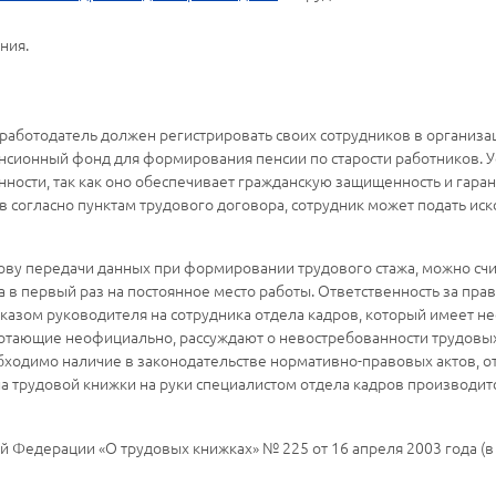
ния.
 работодатель должен регистрировать своих сотрудников в организ
нсионный фонд для формирования пенсии по старости работников. У
нности, так как оно обеспечивает гражданскую защищенность и гар
 согласно пунктам трудового договора, сотрудник может подать иск
у передачи данных при формировании трудового стажа, можно счи
ва в первый раз на постоянное место работы. Ответственность за пр
иказом руководителя на сотрудника отдела кадров, который имеет 
отающие неофициально, рассуждают о невостребованности трудовых
обходимо наличие в законодательстве нормативно-правовых актов,
а трудовой книжки на руки специалистом отдела кадров производит
 Федерации «О трудовых книжках» № 225 от 16 апреля 2003 года (в