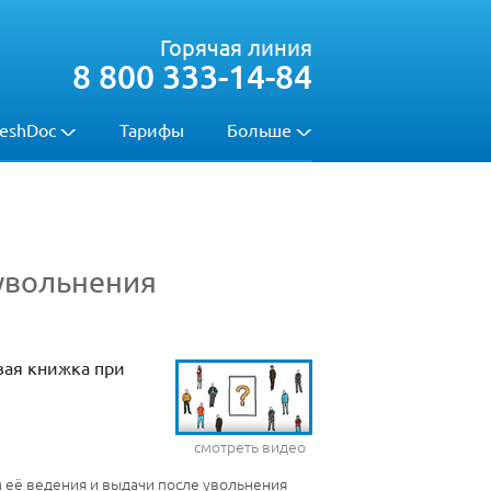
Горячая линия
8 800 333-14-84
eshDoc
Тарифы
Больше
 увольнения
вая книжка при
смотреть видео
 её ведения и выдачи после увольнения