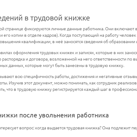
едений в трудовой книжке
вой странице фиксируются личные данные работника. Они включают в 
и его копии в отделе кадров). Когда поступающий на работу челове
вышения квалификации, в неё заносятся сведения об образовании 
вилах оформления трудовых книжек и записях, которые в них заносят
распорядка и договора, возложенной на него ответственности по в
вных данных, которые могут быть занесены в трудовую книжку.
азывают всю специфичность работы, достижения и негативные отзыв
оты. Изучив этот документ, можно понимать, как сотрудник реализов
ть, что в трудовую книжку регистрируется каждый шаг в профессио
нижки после увольнения работника
ресует вопрос: когда выдается трудовая книжка? Она подлежит пере