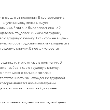
ьные для выполнения. В соответствии с
 получения документа следует
альника. Если она была заполнена на 2
тодателем трудовой книжки сотруднику
вою трудовую книжку. Если срок её выдачи
емя, которое трудовая книжка находилась в
 трудовую книжку. В неё фиксируется
удника или его отказе в получении. В
олжен забрать свою трудовую книжку.
о почте можно только с согласия
ответственности за нахождение трудовой
, которая является номенклатурным
кса, в соответствии с ней документ
ри увольнении выдается в последний день