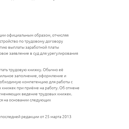
ации официальным образом, отчисляя
стройство по трудовому договору
антию выплаты заработной платы
овое заявление в суд для урегулирования
тать трудовую книжку. Обычно её
авильное заполнение, оформление и
необходимую компетенцию для работы с
 книжек при приёме на работу. Об отмене
 отменяющих ведение трудовых книжек.
ся на основании следующих
 последней редакции от 25 марта 2013