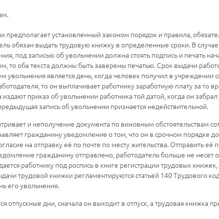
ам.
 предполагает установленный законом порядок и правила, обязател
ль обязан выдать трудовую книжку в определенные сроки. В случае
ния, под записью об увольнении должна стоять подпись и печать нач
ом, то оба текста должны быть заверены печатью. Срок выдачи рабо
 увольнения является день, когда человек получил в учреждении с
ботодателя, то он выплачивает работнику заработную плату за то вр
 издают приказ об увольнении работника той датой, когда он забрал
 предыдущая запись об увольнении признается недействительной.
ривает и неполучение документа по виновным обстоятельствам сотр
равляет гражданину уведомление о том, что он в срочном порядке д
гласие на отправку её по почте по месту жительства. Отправить её п
ведомление гражданину отправлено, работодатель больше не несет 
дается работнику под роспись в книге регистрации трудовых книжек
ачи трудовой книжки регламентируются статьей 140 Трудового коде
нь его увольнения.
ся отпускные дни, сначала он выходит в отпуск, а трудовая книжка п