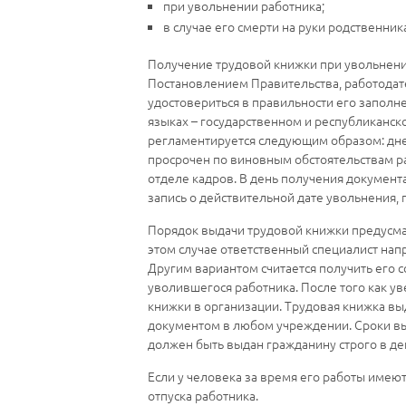
при увольнении работника;
в случае его смерти на руки родственник
Получение трудовой книжки при увольнении
Постановлением Правительства, работодате
удостовериться в правильности его заполне
языках – государственном и республиканск
регламентируется следующим образом: днем
просрочен по виновным обстоятельствам ра
отделе кадров. В день получения документа
запись о действительной дате увольнения,
Порядок выдачи трудовой книжки предусмат
этом случае ответственный специалист нап
Другим вариантом считается получить его со
уволившегося работника. После того как у
книжки в организации. Трудовая книжка вы
документом в любом учреждении. Сроки выд
должен быть выдан гражданину строго в де
Если у человека за время его работы имеют
отпуска работника.