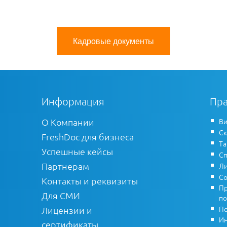
Кадровые документы
Информация
Пра
О Компании
Ви
Ск
FreshDoc для бизнеса
Т
Успешные кейсы
Сп
Партнерам
Ли
Со
Контакты и реквизиты
Пр
Для СМИ
по
По
Лицензии и
Ин
сертификаты