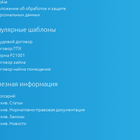
okie
ложение об обработке и защите
рсональных данных
пулярные шаблоны
удовой договор
говор ГПХ
рма Р21001
говор займа
говор найма помещения
лезная информация
оссарий
хив. Статьи
хив. Нормативно-правовая документация
хив. Законы
хив. Новости