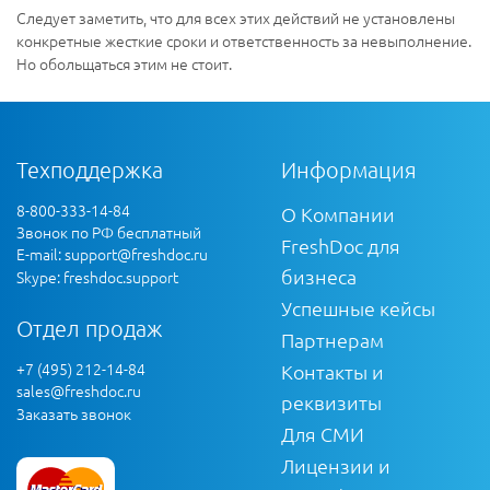
Следует заметить, что для всех этих действий не установлены
конкретные жесткие сроки и ответственность за невыполнение.
Но обольщаться этим не стоит.
Техподдержка
Информация
8-800-333-14-84
О Компании
Звонок по РФ бесплатный
FreshDoc для
E-mail:
support@freshdoc.ru
бизнеса
Skype: freshdoc.support
Успешные кейсы
Отдел продаж
Партнерам
+7 (495) 212-14-84
Контакты и
sales@freshdoc.ru
реквизиты
Заказать звонок
Для СМИ
Лицензии и