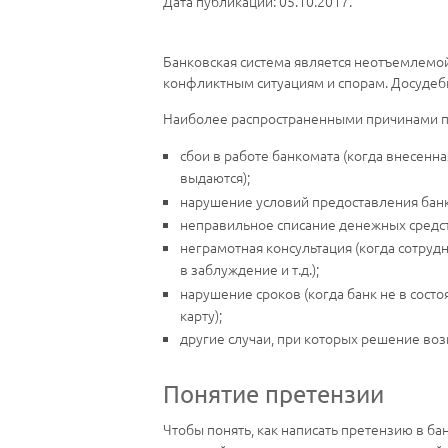
Дата публикации: 05.10.2017.
Банковская система является неотъемлемо
конфликтным ситуациям и спорам. Досудеб
Наиболее распространенными причинами п
сбои в работе банкомата (когда внесенн
выдаются);
нарушение условий предоставления банк
неправильное списание денежных средст
неграмотная консультация (когда сотруд
в заблуждение и т.д.);
нарушение сроков (когда банк не в сост
карту);
другие случаи, при которых решение в
Понятие претензии
Чтобы понять, как написать претензию в ба