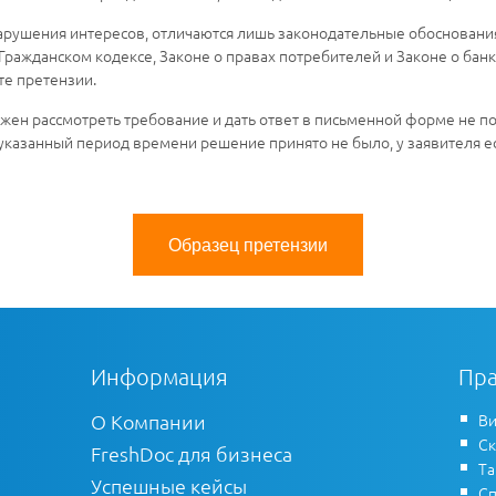
нарушения интересов, отличаются лишь законодательные обосновани
Гражданском кодексе, Законе о правах потребителей и Законе о банк
те претензии.
ен рассмотреть требование и дать ответ в письменной форме не поз
 указанный период времени решение принято не было, у заявителя ес
Образец претензии
Информация
Пра
О Компании
Ви
Ск
FreshDoc для бизнеса
Т
Успешные кейсы
Сп