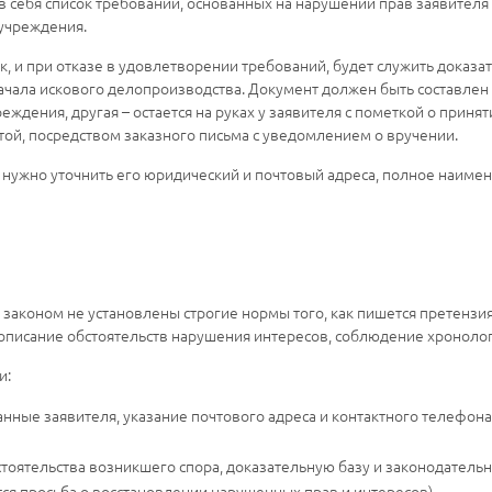
себя список требований, основанных на нарушении прав заявителя
 учреждения.
к, и при отказе в удовлетворении требований, будет служить доказ
чала искового делопроизводства. Документ должен быть составлен 
еждения, другая – остается на руках у заявителя с пометкой о приня
той, посредством заказного письма с уведомлением о вручении.
, нужно уточнить его юридический и почтовый адреса, полное наиме
 законом не установлены строгие нормы того, как пишется претензи
писание обстоятельств нарушения интересов, соблюдение хронологи
и:
ные заявителя, указание почтового адреса и контактного телефон
стоятельства возникшего спора, доказательную базу и законодательн
тся просьба о восстановлении нарушенных прав и интересов).