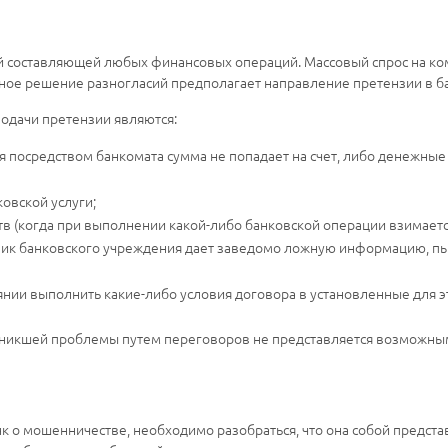
й составляющей любых финансовых операций. Массовый спрос на ко
ное решение разногласий предполагает направление претензии в ба
одачи претензии являются:
ая посредством банкомата сумма не попадает на счет, либо денежные
овской услуги;
в (когда при выполнении какой-либо банковской операции взимаетс
ник банковского учреждения дает заведомо ложную информацию, пыта
оянии выполнить какие-либо условия договора в установленные для э
озникшей проблемы путем переговоров не представляется возможны
нк о мошенничестве, необходимо разобраться, что она собой предста