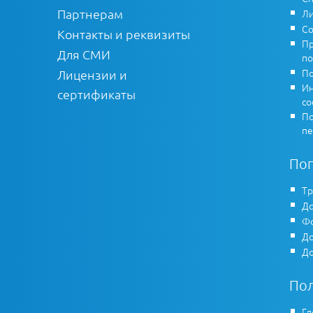
Партнерам
Ли
Со
Контакты и реквизиты
Пр
Для СМИ
по
По
Лицензии и
Ин
сертификаты
co
По
пе
По
Тр
До
Фо
До
До
По
Гл