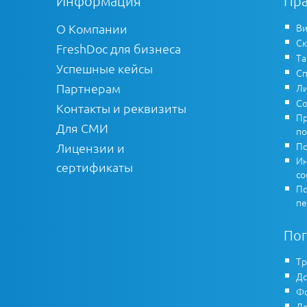
Информация
Пра
О Компании
Ви
Ск
FreshDoc для бизнеса
Т
Успешные кейсы
Сп
Партнерам
Ли
Со
Контакты и реквизиты
Пр
Для СМИ
по
По
Лицензии и
Ин
сертификаты
co
По
пе
По
Тр
До
Фо
До