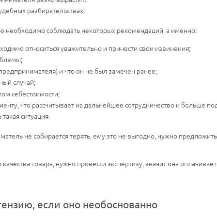
удебных разбирательствах.
ию необходимо соблюдать некоторых рекомендаций, а именно:
ходимо относиться уважительно и принести свои извинения;
облемы;
а предпринимателя) и что он не был замечен ранее;
ный случай;
том себестоимости;
енту, что рассчитывает на дальнейшее сотрудничество и больше под
такая ситуация.
иматель не собирается терять, ему это не выгодно, нужно предложить
о качества товара, нужно провести экспертизу, значит она оплачива
тензию, если оно необоснованно