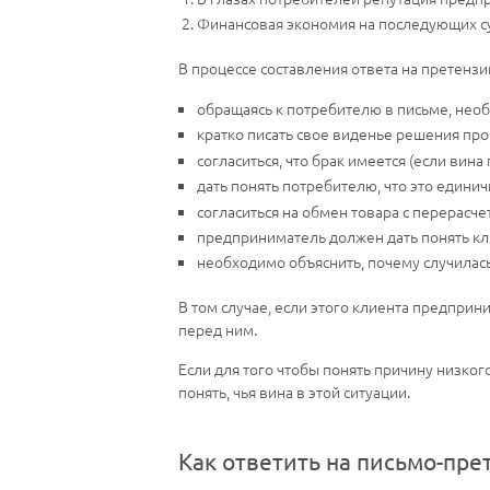
Финансовая экономия на последующих с
В процессе составления ответа на претенз
обращаясь к потребителю в письме, необ
кратко писать свое виденье решения пр
согласиться, что брак имеется (если вин
дать понять потребителю, что это единич
согласиться на обмен товара с перерасче
предприниматель должен дать понять кли
необходимо объяснить, почему случилась 
В том случае, если этого клиента предприн
перед ним.
Если для того чтобы понять причину низког
понять, чья вина в этой ситуации.
Как ответить на письмо-пре