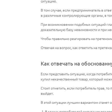
ситуацию.
В том случае, если предприниматель в отве
в различные контролирующие органы, в том
При возникновении подобных ситуаций глав
доказательную базу невиновности и при нео
Чтобы правильно реагировать на претензи
Отвечая на вопрос, как ответить на претен
Как отвечать на обоснован
Если представить ситуацию, когда потреби
купил некачественный товар, который можн
Стоит отметить, если потребитель прав, то
выйдет.
В этой ситуации лучшим вариантом станет с
В глазах потребителей репутация предп