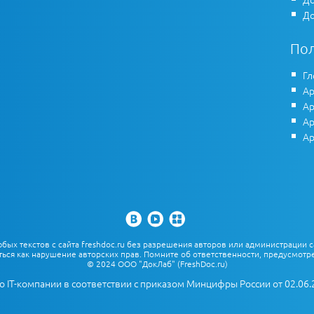
До
По
Гл
Ар
Ар
Ар
Ар
х текстов с сайта freshdoc.ru без разрешения авторов или администрации с
ться как нарушение авторских прав. Помните об ответственности, предусмотре
© 2024 ООО "ДокЛаб" (FreshDoc.ru)
о IT-компании в соответствии с приказом Минцифры России от 02.06.