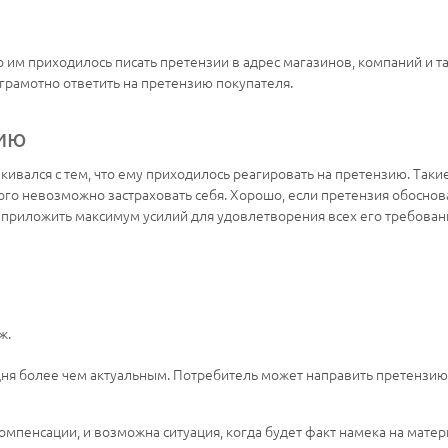
о им приходилось писать претензии в адрес магазинов, компаний и та
 грамотно ответить на претензию покупателя.
зию
ивался с тем, что ему приходилось реагировать на претензию. Таки
го невозможно застраховать себя. Хорошо, если претензия обоснован
 приложить максимум усилий для удовлетворения всех его требовани
ж.
дня более чем актуальным. Потребитель может направить претензию,
мпенсации, и возможна ситуация, когда будет факт намека на мате