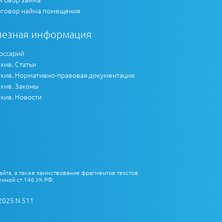
говор найма помещения
лезная информация
оссарий
хив. Статьи
хив. Нормативно-правовая документация
хив. Законы
хив. Новости
айта, а также заимствование фрагментов текстов
нной ст.146 УК РФ.
2025 N 511