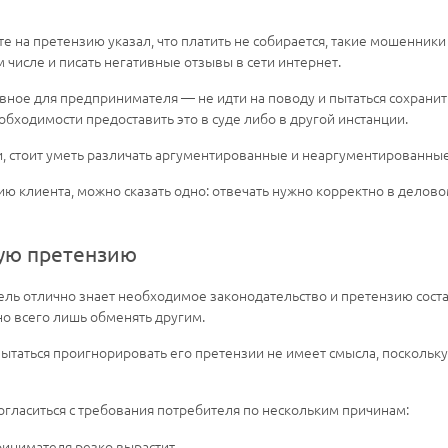
те на претензию указал, что платить не собирается, такие мошенник
 числе и писать негативные отзывы в сети интернет.
ное для предпринимателя — не идти на поводу и пытаться сохранит
бходимости предоставить это в суде либо в другой инстанции.
и, стоит уметь различать аргументированные и неаргументированны
зию клиента, можно сказать одно: отвечать нужно корректно в делово
ную претензию
тель отлично знает необходимое законодательство и претензию сост
о всего лишь обменять другим.
 пытаться проигнорировать его претензии не имеет смысла, поскольк
огласиться с требования потребителя по нескольким причинам:
ринимателя резко вырастит.