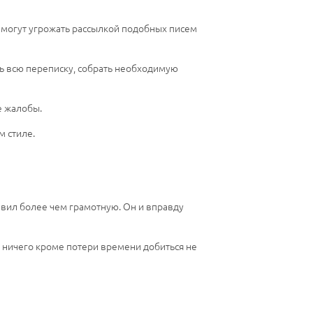
и могут угрожать рассылкой подобных писем
ь всю переписку, собрать необходимую
е жалобы.
м стиле.
авил более чем грамотную. Он и вправду
у ничего кроме потери времени добиться не