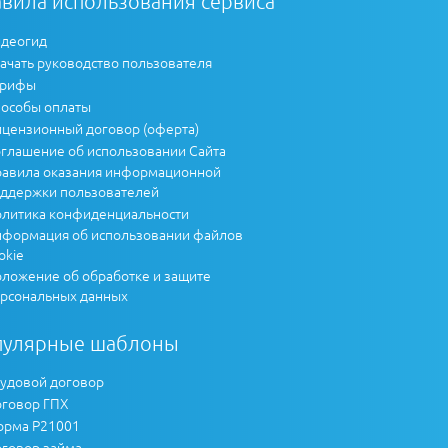
вила использования сервиса
деогид
ачать руководство пользователя
арифы
особы оплаты
цензионный договор (оферта)
глашение об использовании Сайта
авила оказания информационной
ддержки пользователей
литика конфиденциальности
формация об использовании файлов
okie
ложение об обработке и защите
рсональных данных
пулярные шаблоны
удовой договор
говор ГПХ
рма Р21001
говор займа