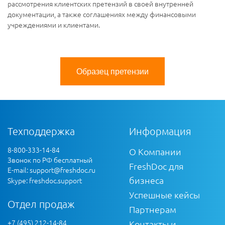
рассмотрения клиентских претензий в своей внутренней
документации, а также соглашениях между финансовыми
учреждениями и клиентами.
Образец претензии
Техподдержка
Информация
8-800-333-14-84
О Компании
Звонок по РФ бесплатный
FreshDoc для
E-mail:
support@freshdoc.ru
бизнеса
Skype: freshdoc.support
Успешные кейсы
Отдел продаж
Партнерам
+7 (495) 212-14-84
Контакты и