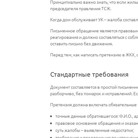
Принципиально важно знать, что если жил
председателя правления ТСЖ.
Когда дом обслуживает УК – жалоба составл
Письменное обращение является правовым 
реагирования и должно составляться с соб
оставить письмо без движения.
Перед тем, как написать претензию в ЖКХ,
Стандартные требования
Документ составляется в простой письменно
разборчиво, без помарок и исправлений. Е
Претензия должна включать обязательные 
точные данные обратившегося: Ф.И.О., а
правовое основание обращения и оказани
суть жалобы – выявленные недостатки;
требования и предложения по устранени