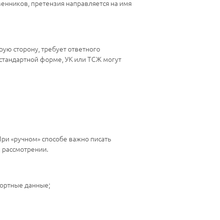
енников, претензия направляется на имя
ую сторону, требует ответного
 стандартной форме, УК или ТСЖ могут
При «ручном» способе важно писать
в рассмотрении.
портные данные;