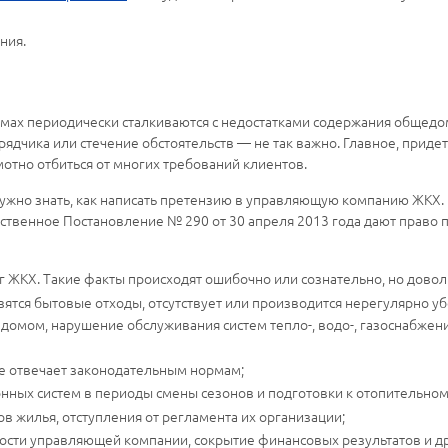
ния.
омах периодически сталкиваются с недостатками содержания обще
ядчика или стечение обстоятельств — не так важно. Главное, придетс
отно отбиться от многих требований клиентов.
 нужно знать, как написать претензию в управляющую компанию ЖКХ. 
твенное Постановление № 290 от 30 апреля 2013 года дают право 
 ЖКХ. Такие факты происходят ошибочно или сознательно, но доволь
зятся бытовые отходы, отсутствует или производится нерегулярно уб
домом, нарушение обслуживания систем тепло-, водо-, газоснабжен
е отвечает законодательным нормам;
ых систем в периоды смены сезонов и подготовки к отопительному
в жилья, отступления от регламента их организации;
сти управляющей компании, сокрытие финансовых результатов и др