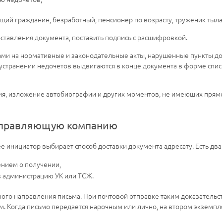
щий гражданин, безработный, пенсионер по возрасту, труженик тыла,
составления документа, поставить подпись с расшифровкой.
лками на нормативные и законодательные акты, нарушенные пункты д
устранении недочетов выдвигаются в конце документа в форме спис
я, изложение автобиографии и других моментов, не имеющих прямо
 управляющую компанию
ее инициатор выбирает способ доставки документа адресату. Есть два
нием о получении,
в администрацию УК или ТСЖ.
о направления письма. При почтовой отправке таким доказательств
м. Когда письмо передается нарочным или лично, на втором экземп