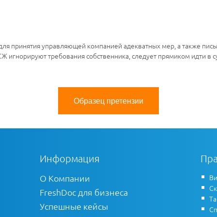
 для принятия управляющей компанией адекватных мер, а также пис
ТСЖ игнорируют требования собственника, следует прямиком идти в 
Образец претензии
Информация
Пра
О Компании
Ви
Ск
FreshDoc для бизнеса
Т
Успешные кейсы
Сп