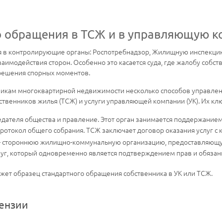
о обращения в ТСЖ и в управляющую 
я в контролирующие органы: Роспотребнадзор, Жилищную инспекцию
имодействия сторон. Особенно это касается суда, где жалобу собст
решения спорных моментов.
никам многоквартирной недвижимости несколько способов управле
ственников жилья (ТСЖ) и услуги управляющей компании (УК). Их кл
дателя общества и правление. Этот орган занимается поддержанием
ротокол общего собрания. ТСЖ заключает договор оказания услуг с
– стороннюю жилищно-коммунальную организацию, предоставляющу
луг, который одновременно является подтверждением прав и обязанн
ожет образец стандартного обращения собственника в УК или ТСЖ.
ензии