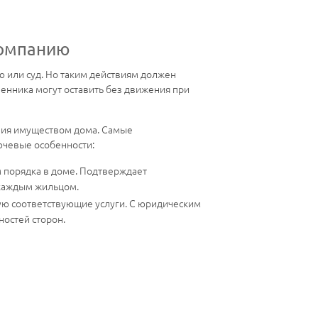
компанию
 или суд. Но таким действиям должен
венника могут оставить без движения при
ния имуществом дома. Самые
ючевые особенности:
 порядка в доме. Подтверждает
 каждым жильцом.
ю соответствующие услуги. С юридическим
остей сторон.