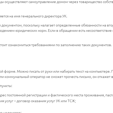
ьцы осуществляют самоуправление домом через товарищество собств
яется на имя генерального директора УК.
документом, поскольку налагает определенные обязанности на втор
людением юридических норм. Если в обращении есть несоответствие
 стоит ознакомиться требованиями по заполнению таких документов.
й форме. Можно писать от руки или набирать текст на компьютере. 
сли коммунальный оператор не сможет прочесть письмо, он откажет 
пункты:
дрес постоянной регистрации и фактического места проживания, пас
я услуг – договор оказания услуг УК или ТСЖ;
ю недочетов;