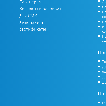
Партнерам
Ли
Со
Контакты и реквизиты
Пр
Для СМИ
по
По
Лицензии и
Ин
сертификаты
co
По
пе
По
Тр
До
Фо
До
До
По
Гл