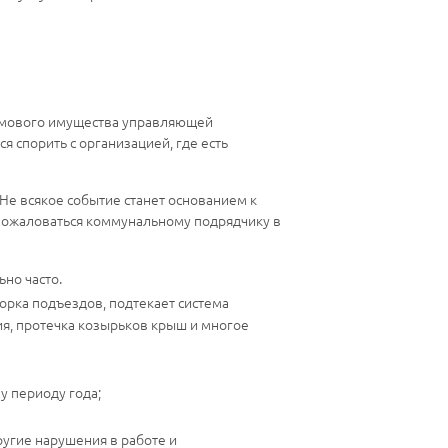
домового имущества управляющей
я спорить с организацией, где есть
Не всякое событие станет основанием к
пожаловаться коммунальному подрядчику в
но часто.
орка подъездов, подтекает система
ия, протечка козырьков крыш и многое
 периоду года;
угие нарушения в работе и