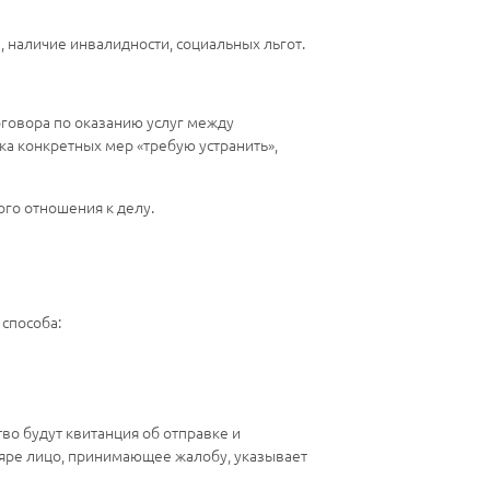
 наличие инвалидности, социальных льгот.
оговора по оказанию услуг между
ка конкретных мер «требую устранить»,
го отношения к делу.
 способа:
о будут квитанция об отправке и
ляре лицо, принимающее жалобу, указывает