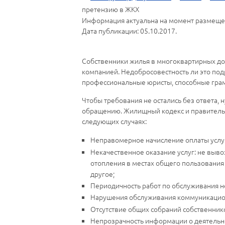
претензию в ЖКХ
Информация актуальна на момент размеще
Дата публикации: 05.10.2017.
Собственники жилья в многоквартирных д
компанией. Недобросовестность ли это подр
профессиональные юристы, способные грам
Чтобы требования не остались без ответа,
обращению. Жилищный кодекс и правительс
следующих случаях:
Неправомерное начисление оплаты услуг
Некачественное оказание услуг: не выво
отопления в местах общего пользования 
другое;
Периодичность работ по обслуживания н
Нарушения обслуживания коммуникационн
Отсутствие общих собраний собственнико
Непрозрачность информации о деятельно