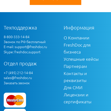
Техподдержка
Информация
8-800-333-14-84
О Компании
Звонок по РФ бесплатный
FreshDoc для
E-mail:
support@freshdoc.ru
бизнеса
Skype: freshdoc.support
Успешные кейсы
Отдел продаж
Партнерам
+7 (495) 212-14-84
Контакты и
sales@freshdoc.ru
реквизиты
Заказать звонок
Для СМИ
Лицензии и
сертификаты