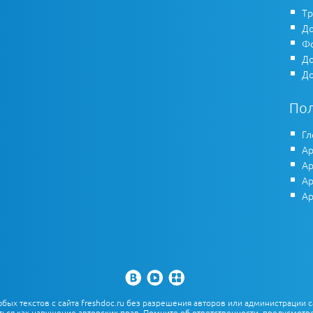
Тр
До
Фо
До
До
По
Гл
Ар
Ар
Ар
Ар
х текстов с сайта freshdoc.ru без разрешения авторов или администрации с
ться как нарушение авторских прав. Помните об ответственности, предусмотре