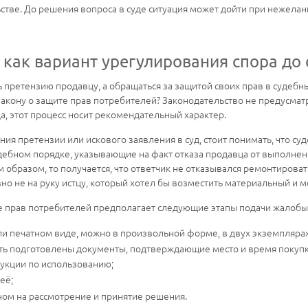
ьстве. До решения вопроса в суде ситуация может дойти при нежела
как вариант урегулирования спора до 
претензию продавцу, а обращаться за защитой своих прав в судебный
акону о защите прав потребителей? Законодательство не предусмат
, этот процесс носит рекомендательный характер.
ия претензии или искового заявления в суд, стоит понимать, что су
ебном порядке, указывающие на факт отказа продавца от выполнения
бразом, то получается, что ответчик не отказывался ремонтироват
вно не на руку истцу, который хотел бы возместить материальный и 
е прав потребителей предполагает следующие этапы подачи жалобы
 печатном виде, можно в произвольной форме, в двух экземплярах
ть подготовлены документы, подтверждающие место и время покупки
трукции по использованию;
её;
ном на рассмотрение и принятие решения.