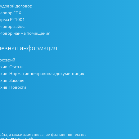
удовой договор
говор ГПХ
рма Р21001
говор займа
говор найма помещения
лезная информация
оссарий
хив. Статьи
хив. Нормативно-правовая документация
хив. Законы
хив. Новости
айта, а также заимствование фрагментов текстов
нной ст.146 УК РФ.