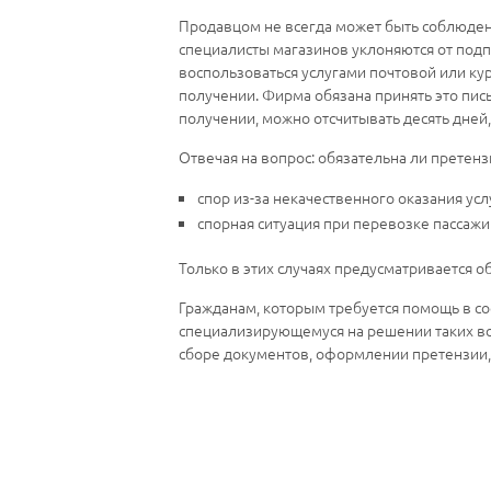
Продавцом не всегда может быть соблюден 
специалисты магазинов уклоняются от подпис
воспользоваться услугами почтовой или ку
получении. Фирма обязана принять это пис
получении, можно отсчитывать десять дней,
Отвечая на вопрос: обязательна ли претензи
спор из-за некачественного оказания усл
спорная ситуация при перевозке пассажи
Только в этих случаях предусматривается 
Гражданам, которым требуется помощь в со
специализирующемуся на решении таких во
сборе документов, оформлении претензии, 