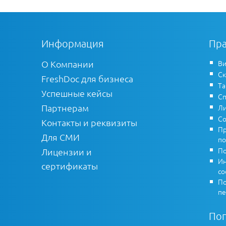
Информация
Пра
О Компании
Ви
Ск
FreshDoc для бизнеса
Т
Успешные кейсы
Сп
Партнерам
Ли
Со
Контакты и реквизиты
Пр
Для СМИ
по
По
Лицензии и
Ин
сертификаты
co
По
пе
По