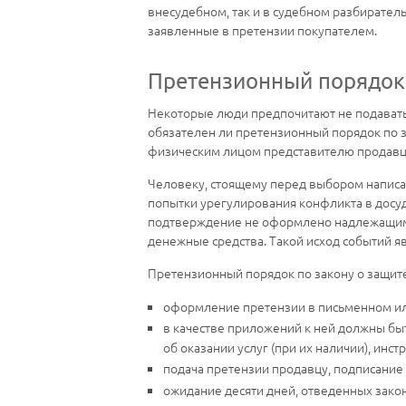
внесудебном, так и в судебном разбирател
заявленные в претензии покупателем.
Претензионный порядок 
Некоторые люди предпочитают не подавать 
обязателен ли претензионный порядок по з
физическим лицом представителю продавца
Человеку, стоящему перед выбором написан
попытки урегулирования конфликта в досуд
подтверждение не оформлено надлежащим о
денежные средства. Такой исход событий я
Претензионный порядок по закону о защит
оформление претензии в письменном или
в качестве приложений к ней должны бы
об оказании услуг (при их наличии), инс
подача претензии продавцу, подписание 
ожидание десяти дней, отведенных зако