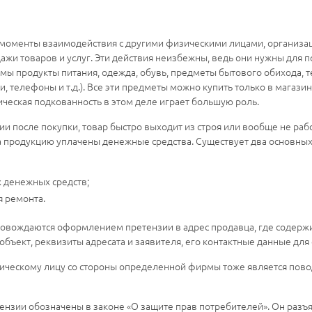
 моменты взаимодействия с другими физическими лицами, организ
жи товаров и услуг. Эти действия неизбежны, ведь они нужны для 
ы продукты питания, одежда, обувь, предметы бытового обихода, т
 телефоны и т.д.). Все эти предметы можно купить только в магазин
еская подкованность в этом деле играет большую роль.
ии после покупки, товар быстро выходит из строя или вообще не рабо
за продукцию уплачены денежные средства. Существует два основных 
х денежных средств;
я ремонта.
ровождаются оформлением претензии в адрес продавца, где содержи
бъект, реквизиты адресата и заявителя, его контактные данные для
ическому лицу со стороны определенной фирмы тоже является пов
зии обозначены в законе «О защите прав потребителей». Он разъя