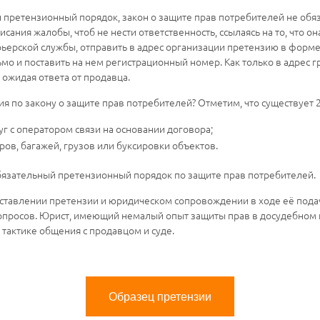
претензионный порядок, закон о защите прав потребителей не обяз
ания жалобы, чтоб не нести ответственность, ссылаясь на то, что она
рьерской службы, отправить в адрес организации претензию в форме
ьмо и поставить на нем регистрационный номер. Как только в адрес
 ожидая ответа от продавца.
я по закону о защите прав потребителей? Отметим, что существует 2 
уг с оператором связи на основании договора;
ров, багажей, грузов или буксировки объектов.
обязательный претензионный порядок по защите прав потребителей.
ставлении претензии и юридическом сопровождении в ходе её подач
просов. Юрист, имеющий немалый опыт защиты прав в досудебном и
тактике общения с продавцом и суде.
Образец претензии