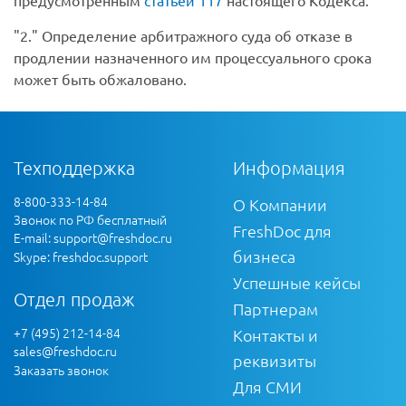
предусмотренным
статьей 117
настоящего Кодекса.
2.
Определение арбитражного суда об отказе в
продлении назначенного им процессуального срока
может быть обжаловано.
Техподдержка
Информация
8-800-333-14-84
О Компании
Звонок по РФ бесплатный
FreshDoc для
E-mail:
support@freshdoc.ru
бизнеса
Skype: freshdoc.support
Успешные кейсы
Отдел продаж
Партнерам
+7 (495) 212-14-84
Контакты и
sales@freshdoc.ru
реквизиты
Заказать звонок
Для СМИ