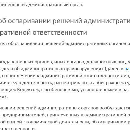
чиненности административный орган.
об оспаривании решений администрати
ративной ответственности
дел об оспаривании решений административных органов 
сударственных органов, иных органов, должностных лиц, 
 дела об административных правонарушениях (далее в
па
, о привлечении к административной ответственности ли
мическую деятельность, рассматриваются арбитражным с
тоящим Кодексом, с особенностями, установленными в на
иях.
ивании решений административных органов возбуждается
предпринимателей, привлеченных к административной отв
й и иной экономической деятельности, об оспаривании 
тветственности.