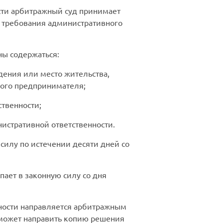
сти арбитражный суд принимает
и требования административного
ы содержаться:
дения или место жительства,
ного предпринимателя;
ственности;
истративной ответственности.
силу по истечении десяти дней со
ает в законную силу со дня
ности направляется арбитражным
 может направить копию решения