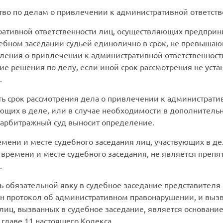
во по делам о привлечении к административной ответств
ративной ответственности лиц, осуществляющих предпри
дебном заседании судьей единолично в срок, не превышаю
ления о привлечении к административной ответственности
ие решения по делу, если иной срок рассмотрения не ус
.
 срок рассмотрения дела о привлечении к административ
вующих в деле, или в случае необходимости в дополнитель
 арбитражный суд выносит определение.
ени и месте судебного заседания лиц, участвующих в де
ремени и месте судебного заседания, не является препят
.
 обязательной явку в судебное заседание представителя 
ен протокол об административном правонарушении, и вызв
лиц, вызванных в судебное заседание, является основан
 главе 11 настоящего Кодекса.