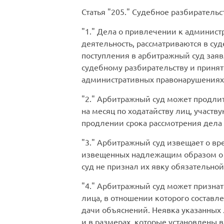
Статья
205.
Судебное разбирательст
1.
Дела о привлечении к админист
деятельность, рассматриваются в су
поступления в арбитражный суд заяв
судебному разбирательству и принят
административных правонарушениях
2.
Арбитражный суд может продлить
на месяц по ходатайству лиц, участ
продлении срока рассмотрения дела
3.
Арбитражный суд извещает о врем
извещенных надлежащим образом о в
суд не признал их явку обязательной
4.
Арбитражный суд может признать
лица, в отношении которого составл
дачи объяснений. Неявка указанных 
и в размерах, которые установлены в