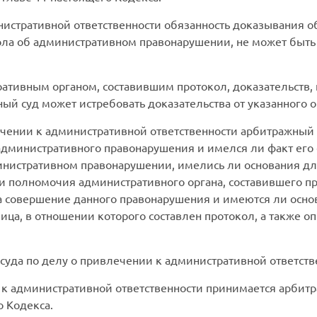
истративной ответственности обязанность доказывания о
ола об административном правонарушении, не может быть
ративным органом, составившим протокол, доказательств
ый суд может истребовать доказательства от указанного о
чении к административной ответственности арбитражный 
 административного правонарушения и имелся ли факт его
инистративном правонарушении, имелись ли основания дл
 полномочия административного органа, составившего пр
за совершение данного правонарушения и имеются ли осно
ица, в отношении которого составлен протокол, а также 
уда по делу о привлечении к административной ответств
к административной ответственности принимается арбит
о Кодекса.