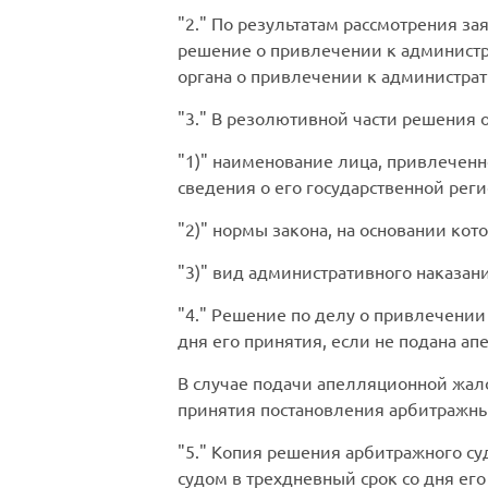
2.
По результатам рассмотрения за
решение о привлечении к администр
органа о привлечении к администрат
3.
В резолютивной части решения о
1)
наименование лица, привлеченно
сведения о его государственной рег
2)
нормы закона, на основании кот
3)
вид административного наказани
4.
Решение по делу о привлечении к
дня его принятия, если не подана а
В случае подачи апелляционной жало
принятия постановления арбитражны
5.
Копия решения арбитражного суд
судом в трехдневный срок со дня е