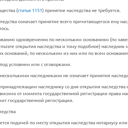
щества (
статья 1151
) принятие наследства не требуется.
едства означает принятие всего причитающегося ему насл
лось.
ованию одновременно по нескольким основаниям (по заве
ультате открытия наследства и тому подобное) наследник 
х оснований, по нескольким из них или по всем основани
 под условием или с оговорками.
несколькими наследниками не означает принятия наслед
 принадлежащим наследнику со дня открытия наследства 
ависимо от момента государственной регистрации права на
жит государственной регистрации.
ледства
тся подачей по месту открытия наследства нотариусу или