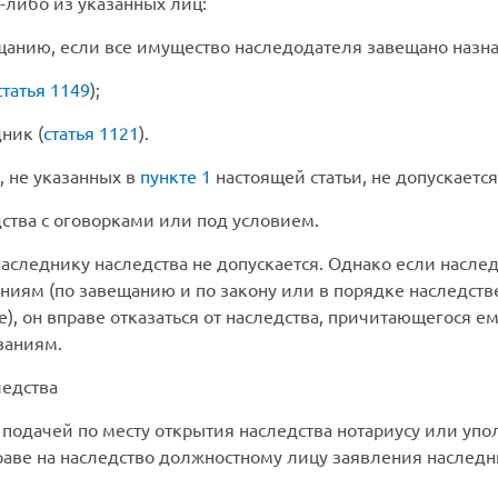
о-либо из указанных лиц:
ещанию, если все имущество наследодателя завещано наз
статья 1149
);
ник (
статья 1121
).
, не указанных в
пункте 1
настоящей статьи, не допускается
дства с оговорками или под условием.
аследнику наследства не допускается. Однако если насл
иям (по завещанию и по закону или в порядке наследстве
), он вправе отказаться от наследства, причитающегося ем
ваниям.
ледства
 подачей по месту открытия наследства нотариусу или упо
раве на наследство должностному лицу заявления наследни