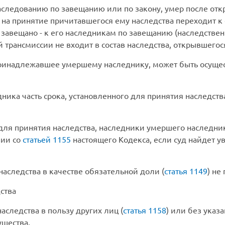
следованию по завещанию или по закону, умер после откр
 на принятие причитавшегося ему наследства переходит к 
завещано - к его наследникам по завещанию (наследственн
 трансмиссии не входит в состав наследства, открывшегос
принадлежавшее умершему наследнику, может быть осуще
ника часть срока, установленного для принятия наследства
 для принятия наследства, наследники умершего наследни
вии со
статьей 1155
настоящего Кодекса, если суд найдет 
наследства в качестве обязательной доли (
статья 1149
) не
ства
аследства в пользу других лиц (
статья 1158
) или без указ
ущества.