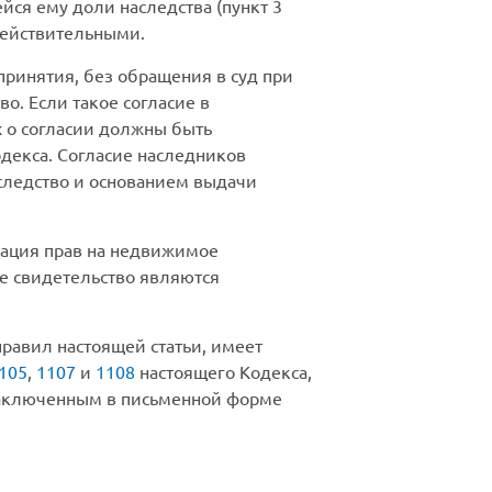
ся ему доли наследства (пункт 3
едействительными.
принятия, без обращения в суд при
о. Если такое согласие в
х о согласии должны быть
одекса. Согласие наследников
аследство и основанием выдачи
рация прав на недвижимое
ое свидетельство являются
равил настоящей статьи, имеет
105
,
1107
и
1108
настоящего Кодекса,
у заключенным в письменной форме