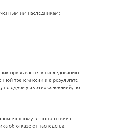
наченным им наследникам;
.
едник призывается к наследованию
нной трансмиссии и в результате
у по одному из этих оснований, по
лномоченному в соответствии с
ка об отказе от наследства.