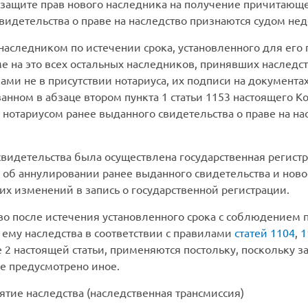
защите прав нового наследника на получение причитающей
свидетельства о праве на наследство признаются судом н
аследником по истечении срока, установленного для его 
 на это всех остальных наследников, принявших наследств
ми не в присутствии нотариуса, их подписи на документа
анном в абзаце втором пункта 1 статьи 1153 настоящего К
нотариусом ранее выданного свидетельства о праве на н
свидетельства была осуществлена государственная регист
 об аннулировании ранее выданного свидетельства и нов
х изменений в запись о государственной регистрации.
о после истечения установленного срока с соблюдением п
ему наследства в соответствии с правилами
статей 1104
,
1
те 2 настоящей статьи, применяются постольку, поскольк
е предусмотрено иное.
ятие наследства (наследственная трансмиссия)