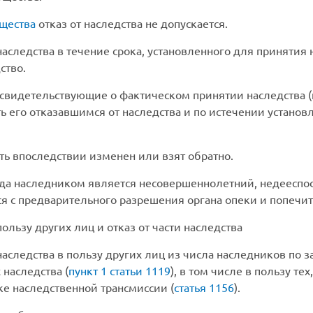
щества
отказ от наследства не допускается.
аследства в течение срока, установленного для принятия н
ство.
свидетельствующие о фактическом принятии наследства (пу
ь его отказавшимся от наследства и по истечении установ
ть впоследствии изменен или взят обратно.
когда наследником является несовершеннолетний, недеесп
я с предварительного разрешения органа опеки и попечит
пользу других лиц и отказ от части наследства
наследства в пользу других лиц из числа наследников по
наследства (
пункт 1 статьи 1119
), в том числе в пользу т
ке наследственной трансмиссии (
статья 1156
).