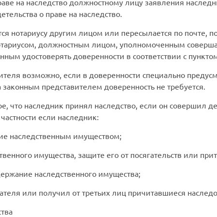
раве на наследство должностному лицу заявления наследн
тельства о праве на наследство.
ся нотариусу другим лицом или пересылается по почте, п
отариусом, должностным лицом, уполномоченным совершат
нным удостоверять доверенности в соответствии с пунктом
вителя возможно, если в доверенности специально предус
а законным представителем доверенность не требуется.
ое, что наследник принял наследство, если он совершил д
 частности если наследник:
ние наследственным имуществом;
венного имущества, защите его от посягательств или прит
одержание наследственного имущества;
дателя или получил от третьих лиц причитавшиеся наслед
ства