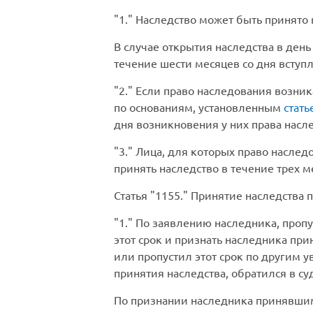
1.
Наследство может быть принято в
В случае открытия наследства в ден
течение шести месяцев со дня вступ
2.
Если право наследования возника
по основаниям, установленным
стать
дня возникновения у них права насл
3.
Лица, для которых право наслед
принять наследство в течение трех м
Статья
1155.
Принятие наследства п
1.
По заявлению наследника, пропус
этот срок и признать наследника пр
или пропустил этот срок по другим 
принятия наследства, обратился в су
По признании наследника принявшим