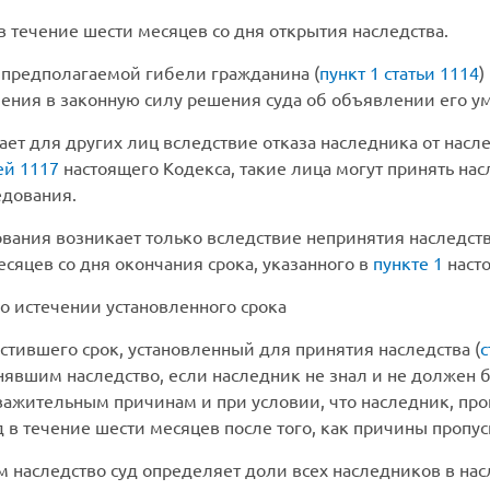
 течение шести месяцев со дня открытия наследства.
ь предполагаемой гибели гражданина (
пункт 1 статьи 1114
)
ления в законную силу решения суда об объявлении его 
ет для других лиц вследствие отказа наследника от насл
ей 1117
настоящего Кодекса, такие лица могут принять нас
едования.
ования возникает только вследствие непринятия наследст
есяцев со дня окончания срока, указанного в
пункте 1
насто
о истечении установленного срока
тившего срок, установленный для принятия наследства (
с
инявшим наследство, если наследник не знал и не должен 
уважительным причинам и при условии, что наследник, пр
д в течение шести месяцев после того, как причины пропуск
 наследство суд определяет доли всех наследников в на