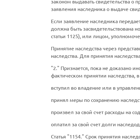
законом выдавать свидетельства о п
заявления наследника о выдаче свиде
Если заявление наследника передает
должна быть засвидетельствована н
статьи 1125), или лицом, уполномоче
Принятие наследства через предста
наследства. Для принятия наследств
2.
Признается, пока не доказано ин
фактическом принятии наследства, в
вступил во владение или в управле
принял меры по сохранению наследст
произвел за свой счет расходы на с
оплатил за свой счет долги наследо
Статья
1154.
Срок принятия наслед