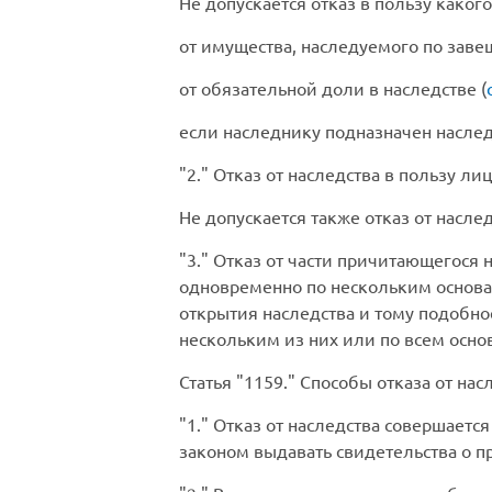
Не допускается отказ в пользу каког
от имущества, наследуемого по зав
от обязательной доли в наследстве (
если наследнику подназначен наслед
2.
Отказ от наследства в пользу лиц
Не допускается также отказ от насле
3.
Отказ от части причитающегося н
одновременно по нескольким основан
открытия наследства и тому подобное
нескольким из них или по всем осно
Статья
1159.
Способы отказа от нас
1.
Отказ от наследства совершается
законом выдавать свидетельства о п