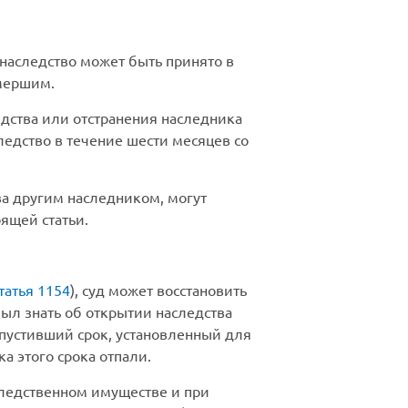
 наследство может быть принято в
умершим.
едства или отстранения наследника
ледство в течение шести месяцев со
ва другим наследником, могут
ящей статьи.
татья 1154
), суд может восстановить
был знать об открытии наследства
опустивший срок, установленный для
а этого срока отпали.
следственном имуществе и при