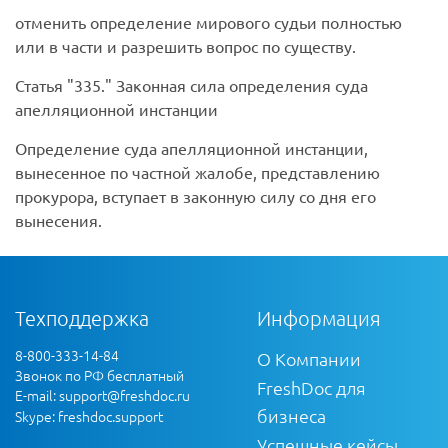
отменить определение мирового судьи полностью
или в части и разрешить вопрос по существу.
Статья
335.
Законная сила определения суда
апелляционной инстанции
Определение суда апелляционной инстанции,
вынесенное по частной жалобе, представлению
прокурора, вступает в законную силу со дня его
вынесения.
Техподдержка
Информация
8-800-333-14-84
О Компании
Звонок по РФ бесплатный
FreshDoc для
E-mail:
support@freshdoc.ru
бизнеса
Skype: freshdoc.support
Успешные кейсы