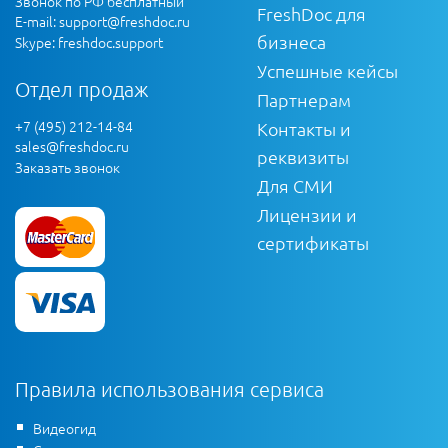
Звонок по РФ бесплатный
FreshDoc для
E-mail:
support@freshdoc.ru
бизнеса
Skype: freshdoc.support
Успешные кейсы
Отдел продаж
Партнерам
+7 (495) 212-14-84
Контакты и
sales@freshdoc.ru
реквизиты
Заказать звонок
Для СМИ
Лицензии и
сертификаты
Правила использования сервиса
Видеогид