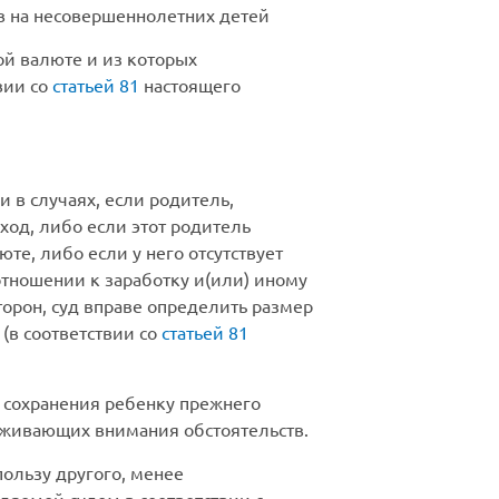
в на несовершеннолетних детей
ой валюте и из которых
вии со
статьей 81
настоящего
 в случаях, если родитель,
од, либо если этот родитель
те, либо если у него отсутствует
отношении к заработку и(или) иному
орон, суд вправе определить размер
(в соответствии со
статьей 81
 сохранения ребенку прежнего
луживающих внимания обстоятельств.
пользу другого, менее