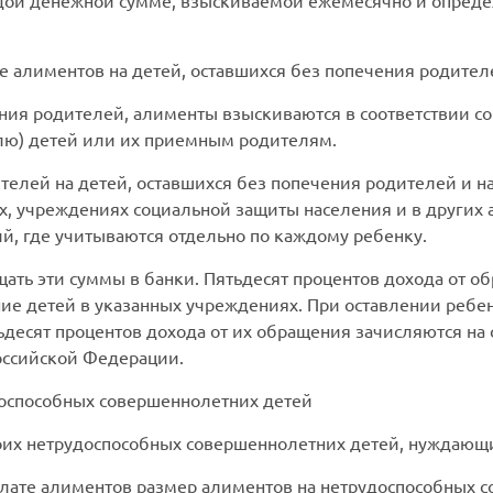
рдой денежной сумме, взыскиваемой ежемесячно и опреде
 алиментов на детей, оставшихся без попечения родител
ения родителей, алименты взыскиваются в соответствии с
лю) детей или их приемным родителям.
елей на детей, оставшихся без попечения родителей и н
, учреждениях социальной защиты населения и в других 
ий, где учитываются отдельно по каждому ребенку.
ать эти суммы в банки. Пятьдесят процентов дохода от 
ние детей в указанных учреждениях. При оставлении ребе
ьдесят процентов дохода от их обращения зачисляются на 
оссийской Федерации.
оспособных совершеннолетних детей
оих нетрудоспособных совершеннолетних детей, нуждающ
плате алиментов размер алиментов на нетрудоспособных 