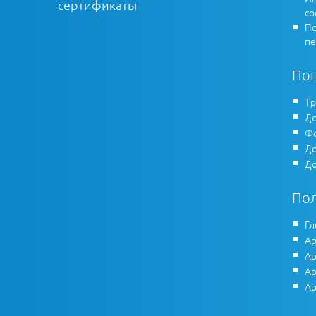
сертификаты
co
По
пе
По
Тр
До
Фо
До
До
По
Гл
Ар
Ар
Ар
Ар