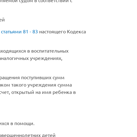
ляемой судом в соответствии с
ей
о
статьями 81 - 83
настоящего Кодекса
аходящихся в воспитательных
аналогичных учреждениях,
обращения поступивших сумм
нком такого учреждения сумма
счет, открытый на имя ребенка в
ихся в помощи.
совершеннолетних детей