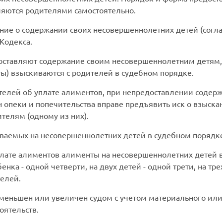
яются родителями самостоятельно.
ние о содержании своих несовершеннолетних детей (согла
 Кодекса.
доставляют содержание своим несовершеннолетним детям,
ы) взыскиваются с родителей в судебном порядке.
ителей об уплате алиментов, при непредоставлении соде
н опеки и попечительства вправе предъявить иск о взыск
телям (одному из них).
ваемых на несовершеннолетних детей в судебном порядк
плате алиментов алименты на несовершеннолетних детей 
нка - одной четверти, на двух детей - одной трети, на тр
телей.
меньшен или увеличен судом с учетом материального или
оятельств.