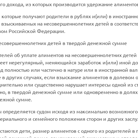
го дохода, из которых производится удержание алименто
, которые получают родители в рублях и(или) в иностранн
 взыскиваемых на несовершеннолетних детей в соответст
вом Российской Федерации.
есовершеннолетних детей в твердой денежной сумме
телей об уплате алиментов на несовершеннолетних детей и
еет нерегулярный, меняющийся заработок и(или) иной дох
д полностью или частично в натуре или в иностранной валю
е в других случаях, если взыскание алиментов в долевом 
нительно или существенно нарушает интересы одной из ст
о, в твердой денежной сумме или одновременно в долях 
нежной сумме.
 определяется судом исходя из максимально возможного
териального и семейного положения сторон и других зас
таются дети, размер алиментов с одного из родителей в 