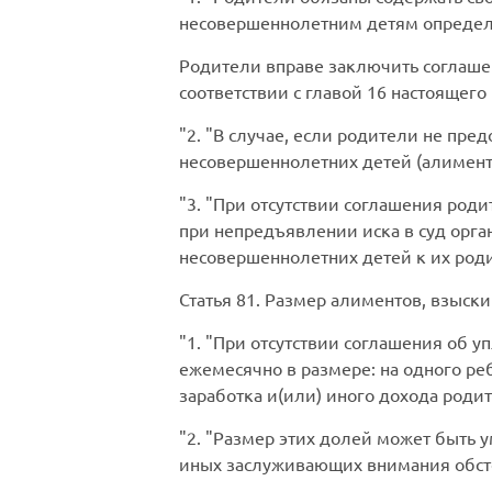
несовершеннолетним детям определ
Родители вправе заключить соглаше
соответствии с главой 16 настоящего
2.
В случае, если родители не пре
несовершеннолетних детей (алимент
3.
При отсутствии соглашения род
при непредъявлении иска в суд орга
несовершеннолетних детей к их роди
Статья 81.
Размер алиментов, взыски
1.
При отсутствии соглашения об у
ежемесячно в размере: на одного ребе
заработка и(или) иного дохода роди
2.
Размер этих долей может быть у
иных заслуживающих внимания обст