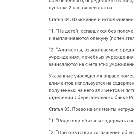
обеспеченного, определяется в тве
пунктом 2 настоящей статьи.
Статья 84.
Взыскание и использование
1.
На детей, оставшихся без попеч
и выплачиваются опекуну (попечите
2.
Алименты, взыскиваемые с родит
учреждениях, лечебных учреждениях
зачисляются на счета этих учрежден
Указанные учреждения вправе помещ
алиментов используется на содержа
полученных на него алиментов и пят
отделении Сберегательного банка Р
Статья 85.
Право на алименты нетруд
1.
Родители обязаны содержать св
2.
При отсутствии соглашения об у