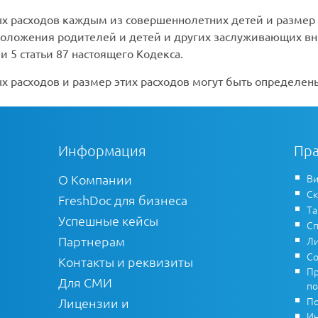
х расходов каждым из совершеннолетних детей и размер 
положения родителей и детей и других заслуживающих вн
 5 статьи 87 настоящего Кодекса.
 расходов и размер этих расходов могут быть определен
Информация
Пра
О Компании
Ви
Ск
FreshDoc для бизнеса
Т
Успешные кейсы
Сп
Партнерам
Ли
Со
Контакты и реквизиты
Пр
Для СМИ
по
По
Лицензии и
Ин