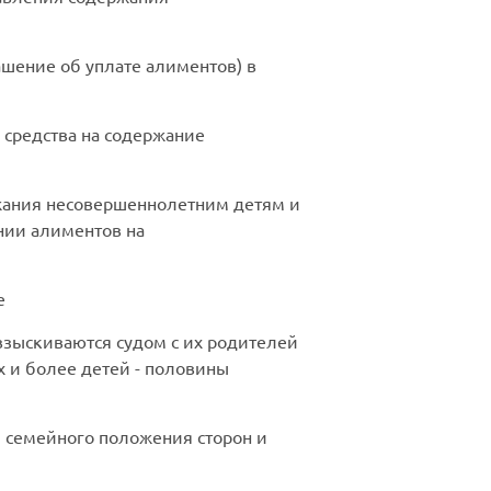
шение об уплате алиментов) в
 средства на содержание
ржания несовершеннолетним детям и
ании алиментов на
е
взыскиваются судом с их родителей
ех и более детей - половины
 семейного положения сторон и