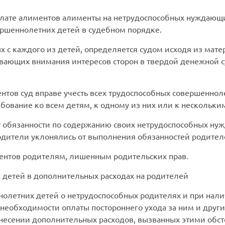
уплате алиментов алименты на нетрудоспособных нуждающ
ершеннолетних детей в судебном порядке.
 с каждого из детей, определяется судом исходя из мат
ивающих внимания интересов сторон в твердой денежной 
тов суд вправе учесть всех трудоспособных совершеннол
бование ко всем детям, к одному из них или к нескольким
т обязанности по содержанию своих нетрудоспособных ну
родители уклонялись от выполнения обязанностей родител
ентов родителям, лишенным родительских прав.
 детей в дополнительных расходах на родителей
нолетних детей о нетрудоспособных родителях и при нал
 необходимости оплаты постороннего ухода за ним и друг
 несении дополнительных расходов, вызванных этими обст