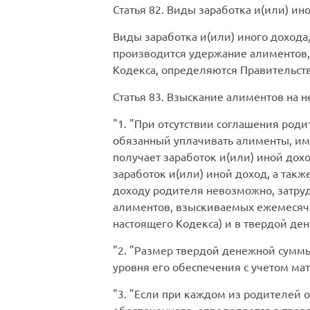
Статья 82.
Виды заработка и(или) ино
Виды заработка и(или) иного дохода
производится удержание алиментов,
Кодекса, определяются Правительст
Статья 83.
Взыскание алиментов на н
1.
При отсутствии соглашения роди
обязанный уплачивать алименты, им
получает заработок и(или) иной дохо
заработок и(или) иной доход, а такж
доходу родителя невозможно, затруд
алиментов, взыскиваемых ежемесячн
настоящего Кодекса) и в твердой де
2.
Размер твердой денежной суммы
уровня его обеспечения с учетом ма
3.
Если при каждом из родителей ос